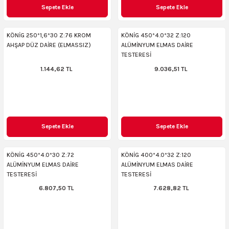
Sepete Ekle
Sepete Ekle
ncaları
KÖNİG 250*1,6*30 Z:76 KROM
KÖNİG 450*4.0*32 Z:120
AHŞAP DÜZ DAİRE (ELMASSIZ)
ALÜMİNYUM ELMAS DAİRE
TESTERESİ
1.144,62 TL
9.036,51 TL
Sepete Ekle
Sepete Ekle
KÖNİG 450*4.0*30 Z:72
KÖNİG 400*4.0*32 Z:120
ALÜMİNYUM ELMAS DAİRE
ALÜMİNYUM ELMAS DAİRE
TESTERESİ
TESTERESİ
6.807,50 TL
7.628,82 TL