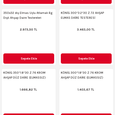
AKİNASI
AKİNASI
350x32 diş Elmas Uçlu Atlamalı Bg
KÖNİG 300*3.2*30 Z:72 AHŞAP
Dişli Ahşap Daire Testereleri
ELMAS DAİRE TESTERESİ
R
lık Makinas
2.973,50 TL
3.463,00 TL
ERİ
kinası
sı
LARI
Testerte Makinası
Sepete Ekle
Sepete Ekle
kinası
KÖNİG 350*1.8*30 Z:76 KROM
KÖNİG 300*1.8*30 Z:76 KROM
AHŞAP DÜZ DAİRE (ELMASSIZ)
AHŞAP DÜZ DAİRE (ELMASSIZ)
1.666,82 TL
1.403,67 TL
KSER)