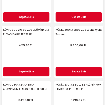
Sepete Ekle
Sepete Ekle
KÖNİG 300 2.0 30 Z96 ALÜMİNYUM
KÖNiG 300x3,2x30 Z96 Alüminyum
ELMAS DAİRE TESTERE
Testere
4.115,63 TL
3.800,00 TL
Sepete Ekle
Sepete Ekle
KÖNİG 250*3.2*30 Z:80
KÖNİG 230 3.2 30 Z:62 ALÜMİNYUM
ALÜMİNYUM ELMAS DAİRE TESTERE
ELMAS DAİRE TESTERE
3.293,31 TL
3.210,97 TL