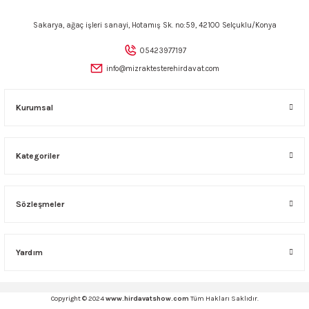
ncaları
Sakarya, ağaç işleri sanayi, Hotamış Sk. no:59, 42100 Selçuklu/Konya
05423977197
info@mizraktesterehirdavat.com
Kurumsal
Kategoriler
Sözleşmeler
Yardım
Copyright © 2024
www.hirdavatshow.com
Tüm Hakları Saklıdır.