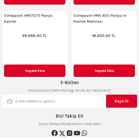
AKİNASI
AKİNASI
Scheppach HMS1070 Planya
Scheppach HMS 850 Planya ve
Kalınlık
Kalınlık Makinası
R
lık Makinas
26.999,00 TL
18.200,00 TL
ERİ
kinası
sı
LARI
Testerte Makinası
Sepete Ekle
Sepete Ekle
E-Bülten
kinası
Kampanyalar hakkında bilgi almak için abone olun!
Kayıt Ol
KSER)
Bizi Takip Et!
Sosyal Medya hesaplarımızı takip edin!