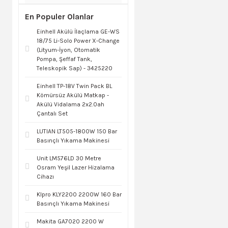
En Populer Olanlar
Einhell Akülü İlaçlama GE-WS
18/75 Li-Solo Power X-Change
(Lityum-İyon, Otomatik
Pompa, Şeffaf Tank,
Teleskopik Sap) - 3425220
Einhell TP-18V Twin Pack BL
Kömürsüz Akülü Matkap -
Akülü Vidalama 2x2.0ah
Çantalı Set
LUTIAN LT505-1800W 150 Bar
Basınçlı Yıkama Makinesi
Unit LM576LD 30 Metre
Osram Yeşil Lazer Hizalama
Cihazı
Klpro KLY2200 2200W 160 Bar
Basınçlı Yıkama Makinesi
Makita GA7020 2200 W