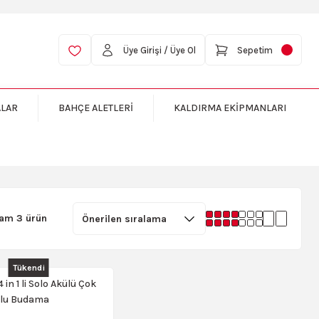
Üye Girişi / Üye Ol
Sepetim
ALAR
BAHÇE ALETLERİ
KALDIRMA EKİPMANLARI
lam 3 ürün
Tükendi
 in 1 li Solo Akülü Çok
nlu Budama