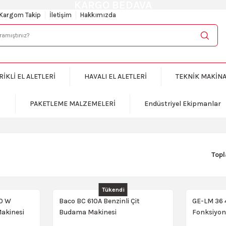
KARGO BEDAVA
Kargom Takip
İletişim
Hakkımızda
RİKLİ EL ALETLERİ
HAVALI EL ALETLERİ
TEKNİK MAKİN
PAKETLEME MALZEMELERİ
Endüstriyel Ekipmanlar
Top
Tükendi
20 W
Baco BC 610A Benzinli Çit
GE-LM 36 4
Makinesi
Budama Makinesi
Fonksiyo