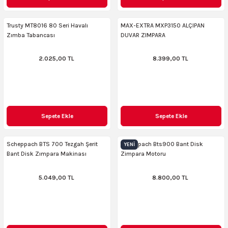
AKİNASI
AKİNASI
Trusty MT8016 80 Seri Havalı
MAX-EXTRA MXP3150 ALÇIPAN
Zımba Tabancası
DUVAR ZIMPARA
R
lık Makinas
2.025,00 TL
8.399,00 TL
ERİ
kinası
sı
LARI
Testerte Makinası
Sepete Ekle
Sepete Ekle
kinası
Scheppach BTS 700 Tezgah Şerit
Scheppach Bts900 Bant Disk
YENI
Bant Disk Zımpara Makinası
Zimpara Motoru
5.049,00 TL
8.800,00 TL
KSER)