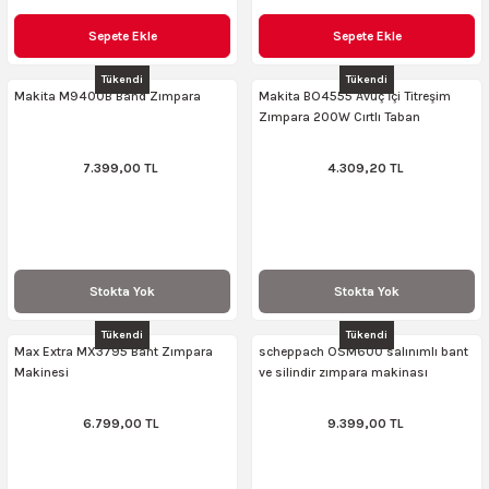
Sepete Ekle
Sepete Ekle
Tükendi
Tükendi
Makita M9400B Band Zımpara
Makita BO4555 Avuç İçi Titreşim
Zımpara 200W Cırtlı Taban
7.399,00 TL
4.309,20 TL
Stokta Yok
Stokta Yok
Tükendi
Tükendi
Max Extra MX3795 Bant Zımpara
scheppach OSM600 salınımlı bant
Makinesi
ve silindir zımpara makinası
6.799,00 TL
9.399,00 TL