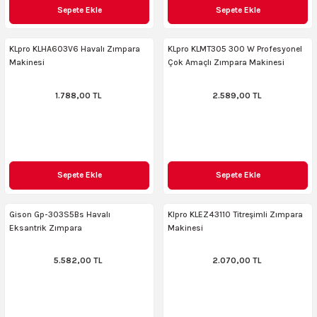
Sepete Ekle
Sepete Ekle
ncaları
KLpro KLHA603V6 Havalı Zımpara
KLpro KLMT305 300 W Profesyonel
Makinesi
Çok Amaçlı Zımpara Makinesi
1.788,00 TL
2.589,00 TL
Sepete Ekle
Sepete Ekle
Gison Gp-303S5Bs Havalı
Klpro KLEZ43110 Titreşimli Zımpara
Eksantrik Zımpara
Makinesi
5.582,00 TL
2.070,00 TL