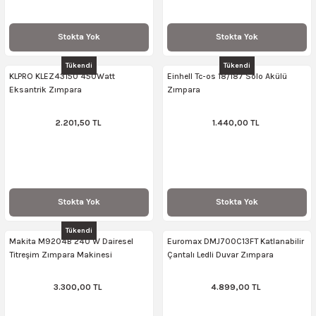
Stokta Yok
Stokta Yok
Tükendi
Tükendi
KLPRO KLEZ43150 450Watt
Einhell Tc-os 18/187 Solo Akülü
Eksantrik Zımpara
Zımpara
2.201,50 TL
1.440,00 TL
Stokta Yok
Stokta Yok
Tükendi
Makita M9204B 240 W Dairesel
Euromax DMJ700C13FT Katlanabilir
Titreşim Zımpara Makinesi
Çantalı Ledli Duvar Zımpara
3.300,00 TL
4.899,00 TL