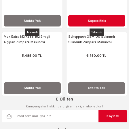
Stokta Yok
Sepete Ekle
Tükendi
Tükendi
Max Extra MX7285 Toz Emişli
Scheppach OSM100 Salınımlı
Alçıpan Zımpara Makinesi
Silindirik Zımpara Makinesi
5.485,00 TL
6.750,00 TL
Stokta Yok
Stokta Yok
E-Bülten
Kampanyalar hakkında bilgi almak için abone olun!
Kayıt Ol