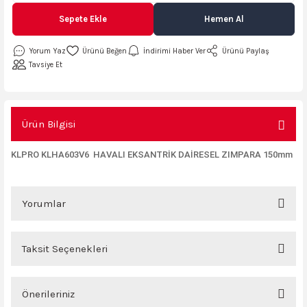
AKİNASI
AKİNASI
Sepete Ekle
Hemen Al
R
lık Makinas
Yorum Yaz
İndirimi Haber Ver
Ürünü Paylaş
Tavsiye Et
ERİ
kinası
sı
Ürün Bilgisi
LARI
Testerte Makinası
KLPRO KLHA603V6 HAVALI EKSANTRİK DAİRESEL ZIMPARA 150mm
kinası
Yorumlar
Taksit Seçenekleri
KSER)
Bu ürüne ilk yorumu siz yapın!
Önerileriniz
Yorum Yaz