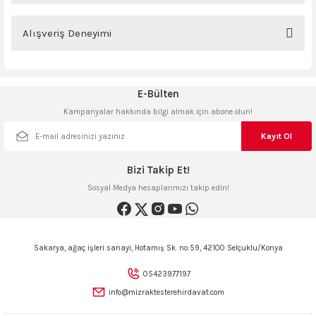
ncaları
Bu ürünün fiyat bilgisi, resim, ürün açıklamalarında ve diğer konularda
yetersiz gördüğünüz noktaları öneri formunu kullanarak tarafımıza
Alışveriş Deneyimi
iletebilirsiniz.
Görüş ve önerileriniz için teşekkür ederiz.
Sitemize ilk yorumu siz yapın!
E-Bülten
Ürün resmi kalitesiz, bozuk veya görüntülenemiyor.
Kampanyalar hakkında bilgi almak için abone olun!
Ürün açıklamasında eksik bilgiler bulunuyor.
Deneyimini Paylaş
Ürün bilgilerinde hatalar bulunuyor.
Kayıt Ol
Ürün fiyatı diğer sitelerden daha pahalı.
Bizi Takip Et!
Bu ürüne benzer farklı alternatifler olmalı.
Sosyal Medya hesaplarımızı takip edin!
Sakarya, ağaç işleri sanayi, Hotamış Sk. no:59, 42100 Selçuklu/Konya
Gönder
05423977197
info@mizraktesterehirdavat.com