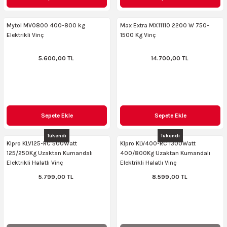
AKİNASI
AKİNASI
Mytol MV0800 400-800 kg
Max Extra MX11110 2200 W 750-
Elektrikli Vinç
1500 Kg Vinç
R
lık Makinas
5.600,00 TL
14.700,00 TL
ERİ
kinası
sı
LARI
Testerte Makinası
Sepete Ekle
Sepete Ekle
kinası
Tükendi
Tükendi
Klpro KLV125-RC 500Watt
Klpro KLV400-RC 1300Watt
125/250Kg Uzaktan Kumandalı
400/800Kg Uzaktan Kumandalı
Elektrikli Halatlı Vinç
Elektrikli Halatlı Vinç
5.799,00 TL
8.599,00 TL
KSER)