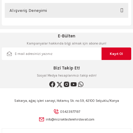
Bu ürünün fiyat bilgisi, resim, ürün açıklamalarında ve diğer konularda
ncaları
yetersiz gördüğünüz noktaları öneri formunu kullanarak tarafımıza
Alışveriş Deneyimi
iletebilirsiniz.
Görüş ve önerileriniz için teşekkür ederiz.
Sitemize ilk yorumu siz yapın!
E-Bülten
Ürün resmi kalitesiz, bozuk veya görüntülenemiyor.
Kampanyalar hakkında bilgi almak için abone olun!
Ürün açıklamasında eksik bilgiler bulunuyor.
Deneyimini Paylaş
Ürün bilgilerinde hatalar bulunuyor.
Kayıt Ol
Ürün fiyatı diğer sitelerden daha pahalı.
Bizi Takip Et!
Bu ürüne benzer farklı alternatifler olmalı.
Sosyal Medya hesaplarımızı takip edin!
Sakarya, ağaç işleri sanayi, Hotamış Sk. no:59, 42100 Selçuklu/Konya
Gönder
05423977197
info@mizraktesterehirdavat.com