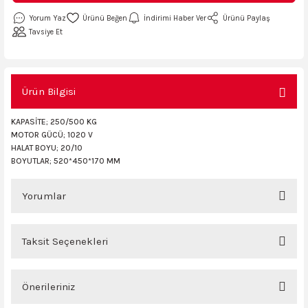
AKİNASI
AKİNASI
Yorum Yaz
İndirimi Haber Ver
Ürünü Paylaş
Tavsiye Et
R
lık Makinas
ERİ
kinası
sı
Ürün Bilgisi
KAPASİTE; 250/500 KG
MOTOR GÜCÜ; 1020 V
HALAT BOYU; 20/10
LARI
Testerte Makinası
BOYUTLAR; 520*450*170 MM
kinası
Yorumlar
Taksit Seçenekleri
Bu ürüne ilk yorumu siz yapın!
KSER)
Önerileriniz
Yorum Yaz