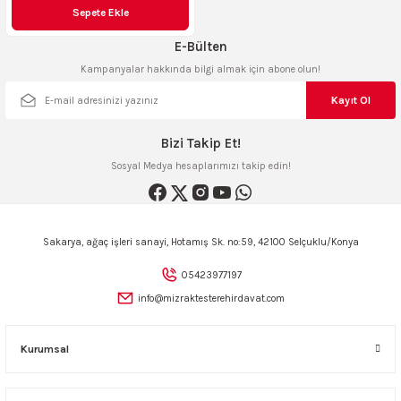
Sepete Ekle
ncaları
E-Bülten
Kampanyalar hakkında bilgi almak için abone olun!
Kayıt Ol
Bizi Takip Et!
Sosyal Medya hesaplarımızı takip edin!
Sakarya, ağaç işleri sanayi, Hotamış Sk. no:59, 42100 Selçuklu/Konya
05423977197
info@mizraktesterehirdavat.com
Kurumsal