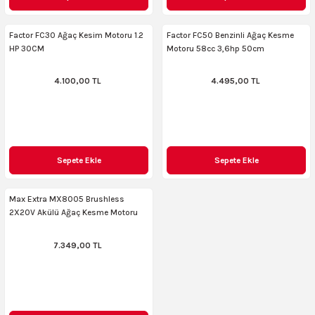
AKİNASI
AKİNASI
Factor FC30 Ağaç Kesim Motoru 1.2
Factor FC50 Benzinli Ağaç Kesme
HP 30CM
Motoru 58cc 3,6hp 50cm
R
lık Makinas
4.100,00 TL
4.495,00 TL
ERİ
kinası
sı
LARI
Testerte Makinası
Sepete Ekle
Sepete Ekle
kinası
Max Extra MX8005 Brushless
2X20V Akülü Ağaç Kesme Motoru
7.349,00 TL
KSER)