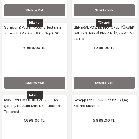
Stokta Yok
Stokta Yok
Tükendi
Tükendi
Samsung Power Motorlu Testere 2
GENERAL POWER MOTORLU YÜKSEK
Zamanlı 2.47 Kw 56 Cc Gsp 600
DAL TESTERESİ BENZİNLİ 1,5 HP 3 MT
26 CC
6.899,00 TL
7.395,00 TL
Stokta Yok
Stokta Yok
Tükendi
Max-Extra MX8008 20 V 2.0 Ah
Scheppach PCS53 Benzinli Ağaç
Şarjlı Çift Akülü Mini Dal Budama
Kesme Makinesi
Testeresi
1.699,00 TL
5.999,00 TL