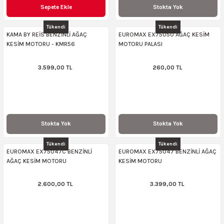
Sepete Ekle
Stokta Yok
ncaları
Tükendi
Tükendi
KAMA BY REİS BENZİNLİ AĞAÇ
EUROMAX EX75050 AĞAÇ KESİM
KESİM MOTORU - KMR56
MOTORU PALASI
3.599,00 TL
260,00 TL
Stokta Yok
Stokta Yok
Tükendi
Tükendi
EUROMAX EX75047C BENZİNLİ
EUROMAX EX75047 BENZİNLİ AĞAÇ
AĞAÇ KESİM MOTORU
KESİM MOTORU
2.600,00 TL
3.399,00 TL