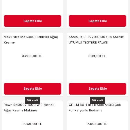
Sepete Ekle
Sepete Ekle
Max Extra MX6380 Elektrikli Ağaç
KAMA BY REİS 7910100704 KMR46
Kesme
UYUMLU TESTERE PALASI
3.283,00 TL
599,00 TL
Sepete Ekle
Sepete Ekle
Tükendi
Tükendi
Rown RN0007 1600 W Elektrikli
GE-LM 36 4 in 1 li Solo Akülü Çok
Ağaç Kesme Makinesi
Fonksiyonlu Budama
1.969,99 TL
7.095,00 TL