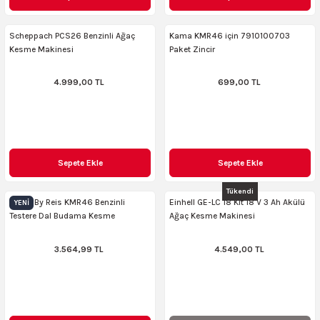
AKİNASI
AKİNASI
Scheppach PCS26 Benzinli Ağaç
Kama KMR46 için 7910100703
Kesme Makinesi
Paket Zincir
R
lık Makinas
4.999,00 TL
699,00 TL
ERİ
kinası
sı
LARI
Testerte Makinası
Sepete Ekle
Sepete Ekle
kinası
Tükendi
Kama By Reis KMR46 Benzinli
Einhell GE-LC 18 Kit 18 V 3 Ah Akülü
YENI
Testere Dal Budama Kesme
Ağaç Kesme Makinesi
3.564,99 TL
4.549,00 TL
KSER)