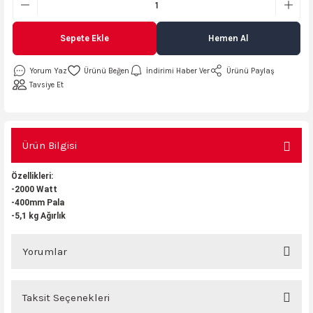
AKİNASI
AKİNASI
Sepete Ekle
Hemen Al
R
lık Makinas
Yorum Yaz
İndirimi Haber Ver
Ürünü Paylaş
ERİ
kinası
sı
Tavsiye Et
Ürün Bilgisi
LARI
Testerte Makinası
Özellikleri:
kinası
-2000 Watt
-400mm Pala
-5,1 kg Ağırlık
Yorumlar
KSER)
Taksit Seçenekleri
Bu ürüne ilk yorumu siz yapın!