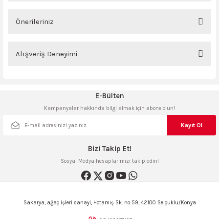
ncaları
Önerileriniz
Yorum Yaz
Bu ürünün fiyat bilgisi, resim, ürün açıklamalarında ve diğer konularda
yetersiz gördüğünüz noktaları öneri formunu kullanarak tarafımıza
Alışveriş Deneyimi
iletebilirsiniz.
Görüş ve önerileriniz için teşekkür ederiz.
Sitemize ilk yorumu siz yapın!
E-Bülten
Ürün resmi kalitesiz, bozuk veya görüntülenemiyor.
Kampanyalar hakkında bilgi almak için abone olun!
Ürün açıklamasında eksik bilgiler bulunuyor.
Deneyimini Paylaş
Ürün bilgilerinde hatalar bulunuyor.
Kayıt Ol
Ürün fiyatı diğer sitelerden daha pahalı.
Bizi Takip Et!
Bu ürüne benzer farklı alternatifler olmalı.
Sosyal Medya hesaplarımızı takip edin!
Sakarya, ağaç işleri sanayi, Hotamış Sk. no:59, 42100 Selçuklu/Konya
Gönder