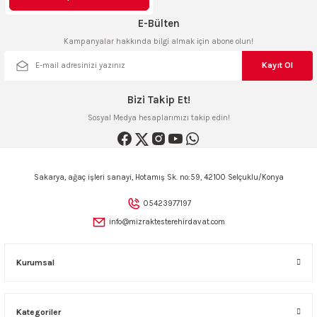
AKİNASI
AKİNASI
E-Bülten
Kampanyalar hakkında bilgi almak için abone olun!
R
lık Makinas
Kayıt Ol
ERİ
kinası
sı
Bizi Takip Et!
Sosyal Medya hesaplarımızı takip edin!
LARI
Testerte Makinası
Sakarya, ağaç işleri sanayi, Hotamış Sk. no:59, 42100 Selçuklu/Konya
kinası
05423977197
info@mizraktesterehirdavat.com
KSER)
Kurumsal
Kategoriler