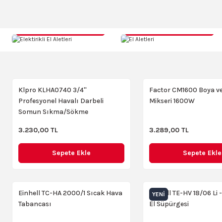
Elektirikli El Aletleri
El Aletleri
Einhell Akülü İlaçlama GE-WS 18/75 Li-Solo Power X-Change (Li
YENI
4.099,00 TL
Klpro KLHA0740 3/4''
Factor CM1600 Boya v
Profesyonel Havalı Darbeli
Mikseri 1600W
Sep
Somun Sıkma/Sökme
3.230,00 TL
3.289,00 TL
Einhell TP-18V Twin Pack BL Kömürsüz Akülü Matkap -Akülü Vid
Sepete Ekle
Sepete Ekle
9.780,00 TL
Einhell TC-HA 2000/1 Sıcak Hava
Einhell TE-HV 18/06 Li 
Sepete Ekle
YENI
Tabancası
El Süpürgesi