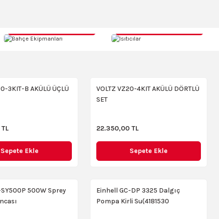
Einhell TE-HV 18/06 Li -Solo Akülü El S
YENI
Bahçe Ekipmanları
Isıtıcılar
4.499,00 TL
Sepete Ekle
0-3KIT-B AKÜLÜ ÜÇLÜ
VOLTZ VZ20-4KIT AKÜLÜ DÖRTLÜ
SET
Factor KGL10000CE 9,4 kVA Benzinli J
 TL
22.350,00 TL
lı Yıkama Makinesi
35.900,00 TL
Sepete Ekle
Sepete Ekle
Sepete Ekle
C-SY500P 500W Sprey
Einhell GC-DP 3325 Dalgıç
Makita GA7020 2200 W Büyük Taşlama
ncası
Pompa Kirli Su(4181530