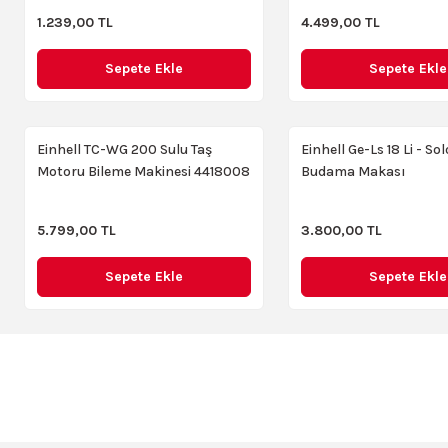
Unit LM576LD 30 Metre Osram Yeşil Lazer Hizalama Cihazı
1.239,00 TL
4.499,00 TL
Sepete Ekle
Sepete Ekle
7.350,00 TL
Sepete Ekle
Einhell TC-WG 200 Sulu Taş
Einhell Ge-Ls 18 Li - So
Motoru Bileme Makinesi 4418008
Budama Makası
Scheppach HM 80L Lazerli Gönye Kesme Makinesi 1500W 210 
YENI
5.799,00 TL
3.800,00 TL
4.999,00 TL
Sepete Ekle
Sepete Ekle
Sepete Ekle
Mytol MYK1002 6 Hp Yüksek Hızlı 100 lt Kompresör
Maki
YENI