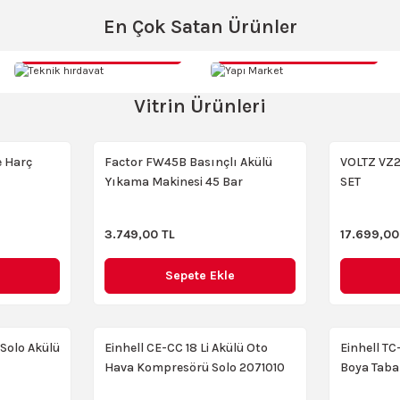
En Çok Satan Ürünler
Teknik hırdavat
Yapı Market
tyum-İyon, Otomatik Pompa, Şeffaf Tank, Teleskopik Sap) - 3425220
Vitrin Ürünleri
e Harç
Factor FW45B Basınçlı Akülü
VOLTZ VZ2
Yıkama Makinesi 45 Bar
SET
ete Ekle
3.749,00 TL
17.699,00
alama 2x2.0ah Çantalı Set
LUTIAN LT505-1800W 150 Bar Basınç
YENI
Sepete Ekle
4.584,00 TL
-Solo Akülü
Einhell CE-CC 18 Li Akülü Oto
Einhell T
Sepete Ekle
Hava Kompresörü Solo 2071010
Boya Taba