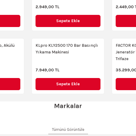
Klpro KLY2200 2200W 160 Bar Basınçlı Yıkama Makinesi
Ma
YENI
2.949,00 TL
2.449,00 
Sepete Ekle
6.599,00 TL
7.
Sepete Ekle
lo, Akülü
KLpro KLY2500 170 Bar Basınçlı
FACTOR KG
Yıkama Makinesi
Jeneratör 
mm
Klpro KLZC6041E Elektrikli Profesyonel 15-32 mm Çivi Çak
Trifaze
7.949,00 TL
35.299,00
2.289,00 TL
Sepete Ekle
Sepete Ekle
Markalar
ta HR2470 780 W Elektro Pnömatik Kırıcı-Delici
Mytol EWS200
Tümünü Görüntüle