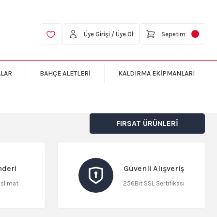
Üye Girişi / Üye Ol
Sepetim
ALAR
BAHÇE ALETLERİ
KALDIRMA EKİPMANLARI
FIRSAT ÜRÜNLERİ
Einhell GE-LC 18/25 Li - Solo, Akülü Ağ
nderi
Güvenli Alışveriş
eslimat
256Bit SSL Sertifikası
5.860,00 TL
Sepete Ekle