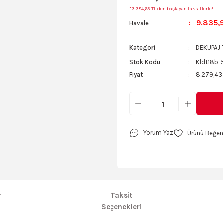
*3.384,63 TL den başlayan taksitlerle!
9.835,9
Havale
Kategori
DEKUPAJ 
Stok Kodu
Kldt18b-
Fiyat
8.279,43
Yorum Yaz
r
Taksit
Seçenekleri