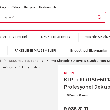
KARGO BEDAVA
Kargom Takip
İletişim
Hakkımızda
RİKLİ EL ALETLERİ
HAVALI EL ALETLERİ
TEKNİK MAKİN
PAKETLEME MALZEMELERİ
Endüstriyel Ekipmanlar
İ
DEKUPAJ TESTERE
Kl Pro Kldt18b-50 18volt/5.0ah Li-ıon
KL PRO
Kl Pro Kldt18b-50 
Profesyonel Dekup
0 Puan
-
0 Yorum
9.935,31 TL