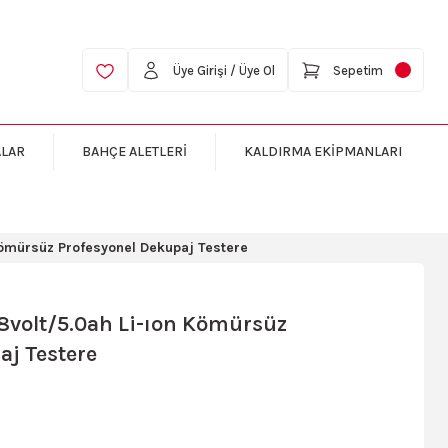
Üye Girişi / Üye Ol
Sepetim
ALAR
BAHÇE ALETLERİ
KALDIRMA EKİPMANLARI
 Kömürsüz Profesyonel Dekupaj Testere
18volt/5.0ah Li-ıon Kömürsüz
aj Testere