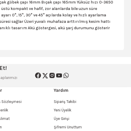
 Bıçak göbek çapı 16mm Bıçak çapı 165mm Yüksüz hızı 0-3650
üstü kompakt ve hafif, zor alanlarda bile uzun süre
rı 0°, 15°, 30° ve 45° açılarda kolay ve hızlı ayarlama
süresi sağlar Üzeri yuvalı muhafaza arttırılmış kesim hattı
ıklı tasarım Akü göstergesi, akü şarj durumunu gösterir
siniz.
Et!
aplarımızı
r
Yardım
ış Sözleşmesi
Sipariş Takibi
venlik
Yeni Üyelik
limat
Üye Girişi
rı
Şifremi Unuttum