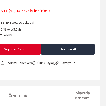
6 TL (%1,00 havale indirimi)
TESTERE
,
AKÜLÜ Dekupaj
50 18volt/5.0ah
 TL + KDV
Sepete Ekle
Hemen Al
İndirimi Haber Ver
Ürünü Paylaş
Tavsiye Et
Alışveriş
Önerileriniz
Deneyimi