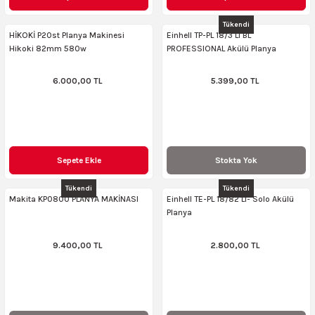
AKİNASI
AKİNASI
Tükendi
HİKOKİ P20st Planya Makinesi
Einhell TP-PL 18/3 Li BL
Hikoki 82mm 580w
PROFESSIONAL Akülü Planya
R
lık Makinas
6.000,00 TL
5.399,00 TL
ERİ
kinası
sı
LARI
Testerte Makinası
Sepete Ekle
Stokta Yok
kinası
Tükendi
Tükendi
Makita KP0800 PLANYA MAKİNASI
Einhell TE-PL 18/82 Li- Solo Akülü
Planya
9.400,00 TL
2.800,00 TL
KSER)