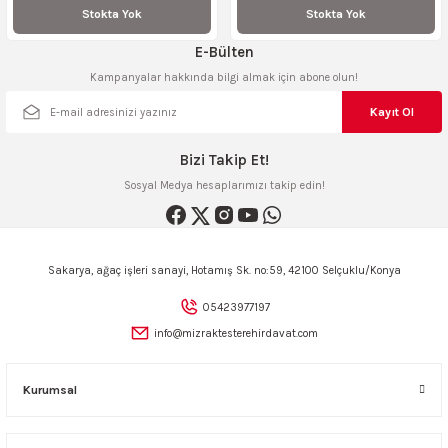
Stokta Yok
Stokta Yok
ncaları
E-Bülten
Kampanyalar hakkında bilgi almak için abone olun!
Kayıt Ol
Bizi Takip Et!
Sosyal Medya hesaplarımızı takip edin!
Sakarya, ağaç işleri sanayi, Hotamış Sk. no:59, 42100 Selçuklu/Konya
05423977197
info@mizraktesterehirdavat.com
Kurumsal