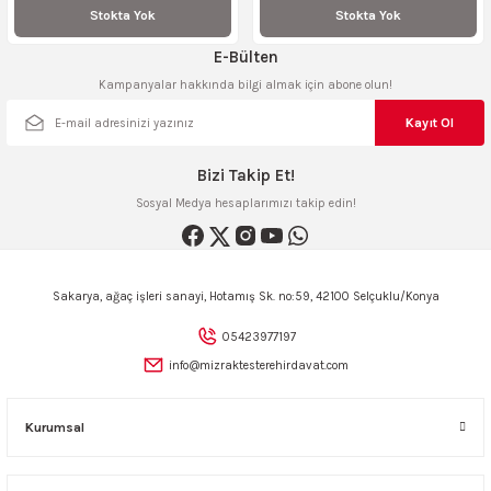
Stokta Yok
Stokta Yok
ncaları
E-Bülten
Kampanyalar hakkında bilgi almak için abone olun!
Kayıt Ol
Bizi Takip Et!
Sosyal Medya hesaplarımızı takip edin!
Sakarya, ağaç işleri sanayi, Hotamış Sk. no:59, 42100 Selçuklu/Konya
05423977197
info@mizraktesterehirdavat.com
Kurumsal