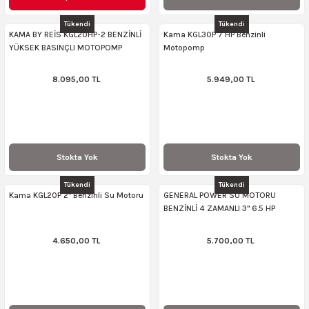
AKİNASI
AKİNASI
Tükendi
Tükendi
KAMA BY REİS KGL20HP-2 BENZİNLİ
Kama KGL30P 7 HP Benzinli
YÜKSEK BASINÇLI MOTOPOMP
Motopomp
R
lık Makinas
8.095,00 TL
5.949,00 TL
ERİ
kinası
sı
LARI
Testerte Makinası
Stokta Yok
Stokta Yok
kinası
Tükendi
Tükendi
Kama KGL20P 2'' Benzinli Su Motoru
GENERAL POWER SU MOTORU
BENZİNLİ 4 ZAMANLI 3'' 6.5 HP
4.650,00 TL
5.700,00 TL
KSER)