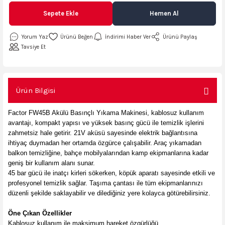
AKİNASI
AKİNASI
Sepete Ekle
Hemen Al
R
lık Makinas
Yorum Yaz
İndirimi Haber Ver
Ürünü Paylaş
Tavsiye Et
ERİ
kinası
sı
Ürün Bilgisi
LARI
Testerte Makinası
Factor FW45B Akülü Basınçlı Yıkama Makinesi, kablosuz kullanım
avantajı, kompakt yapısı ve yüksek basınç gücü ile temizlik işlerini
zahmetsiz hale getirir. 21V aküsü sayesinde elektrik bağlantısına
kinası
ihtiyaç duymadan her ortamda özgürce çalışabilir. Araç yıkamadan
balkon temizliğine, bahçe mobilyalarından kamp ekipmanlarına kadar
geniş bir kullanım alanı sunar.
45 bar gücü ile inatçı kirleri sökerken, köpük aparatı sayesinde etkili ve
profesyonel temizlik sağlar. Taşıma çantası ile tüm ekipmanlarınızı
KSER)
düzenli şekilde saklayabilir ve dilediğiniz yere kolayca götürebilirsiniz.
Öne Çıkan Özellikler
Kablosuz kullanım ile maksimum hareket özgürlüğü