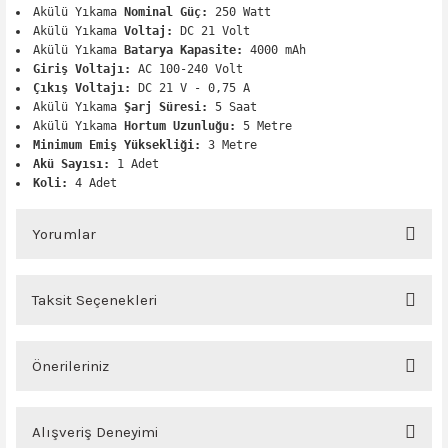
Akülü Yıkama
Nominal Güç:
250 Watt
Akülü Yıkama
Voltaj:
DC 21 Volt
Akülü Yıkama
Batarya Kapasite:
4000 mAh
Giriş Voltajı:
AC 100-240 Volt
Çıkış Voltajı:
DC 21 V - 0,75 A
Akülü Yıkama
Şarj Süresi:
5 Saat
Akülü Yıkama
Hortum Uzunluğu:
5 Metre
Minimum Emiş Yüksekliği:
3 Metre
Akü Sayısı:
1 Adet
Koli:
4 Adet
Yorumlar
Taksit Seçenekleri
Bu ürüne ilk yorumu siz yapın!
Önerileriniz
Yorum Yaz
Bu ürünün fiyat bilgisi, resim, ürün açıklamalarında ve diğer konularda
yetersiz gördüğünüz noktaları öneri formunu kullanarak tarafımıza
Alışveriş Deneyimi