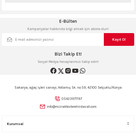
iletebilirsiniz.
Görüş ve önerileriniz için teşekkür ederiz.
Sitemize ilk yorumu siz yapın!
E-Bülten
Ürün resmi kalitesiz, bozuk veya görüntülenemiyor.
Kampanyalar hakkında bilgi almak için abone olun!
Ürün açıklamasında eksik bilgiler bulunuyor.
Deneyimini Paylaş
Ürün bilgilerinde hatalar bulunuyor.
Kayıt Ol
Ürün fiyatı diğer sitelerden daha pahalı.
Bizi Takip Et!
Bu ürüne benzer farklı alternatifler olmalı.
Sosyal Medya hesaplarımızı takip edin!
Sakarya, ağaç işleri sanayi, Hotamış Sk. no:59, 42100 Selçuklu/Konya
Gönder
05423977197
info@mizraktesterehirdavat.com
Kurumsal