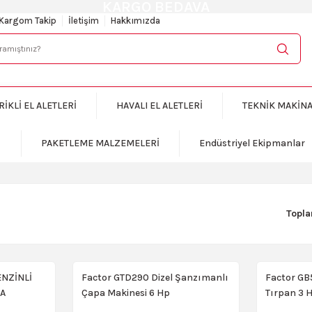
KARGO BEDAVA
Kargom Takip
İletişim
Hakkımızda
RİKLİ EL ALETLERİ
HAVALI EL ALETLERİ
TEKNİK MAKİN
PAKETLEME MALZEMELERİ
Endüstriyel Ekipmanlar
Topla
ENZİNLİ
Factor GTD290 Dizel Şanzımanlı
Factor GB
VA
Çapa Makinesi 6 Hp
Tırpan 3 