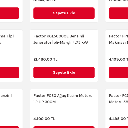
Sepete Ekle
alı İpli
Factor KGL5000CE Benzinli
Factor FP
u
Jeneratör İpli-Marşlı 4,75 kVA
Makinası
21.480,00 TL
4.199,00 
Sepete Ekle
enzinli
Factor FC30 Ağaç Kesim Motoru
Factor FC
1.2 HP 30CM
Motoru 58
4.100,00 TL
4.495,00 