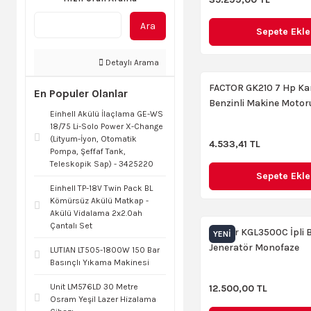
Ara
Sepete Ekle
Detaylı Arama
FACTOR GK210 7 Hp Kam
En Populer Olanlar
Benzinli Makine Motor
Einhell Akülü İlaçlama GE-WS
18/75 Li-Solo Power X-Change
(Lityum-İyon, Otomatik
4.533,41 TL
Pompa, Şeffaf Tank,
Teleskopik Sap) - 3425220
Sepete Ekle
Einhell TP-18V Twin Pack BL
Kömürsüz Akülü Matkap -
Akülü Vidalama 2x2.0ah
Çantalı Set
Factor KGL3500C İpli B
YENI
Jeneratör Monofaze
LUTIAN LT505-1800W 150 Bar
Basınçlı Yıkama Makinesi
Unit LM576LD 30 Metre
12.500,00 TL
Osram Yeşil Lazer Hizalama