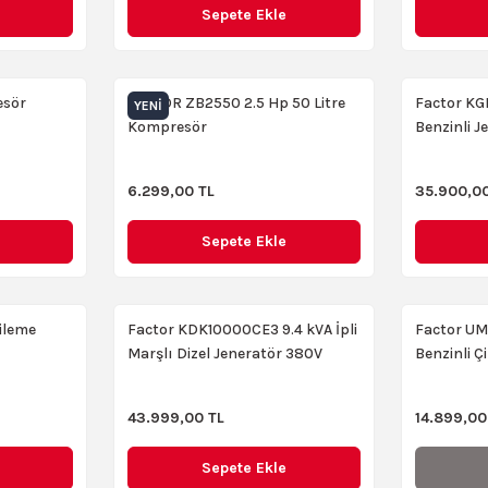
Sepete Ekle
esör
FACTOR ZB2550 2.5 Hp 50 Litre
Factor KG
YENI
Kompresör
Benzinli J
6.299,00 TL
35.900,00
Sepete Ekle
ileme
Factor KDK10000CE3 9.4 kVA İpli
Factor UM
Marşlı Dizel Jeneratör 380V
Benzinli 
43.999,00 TL
14.899,00
Sepete Ekle