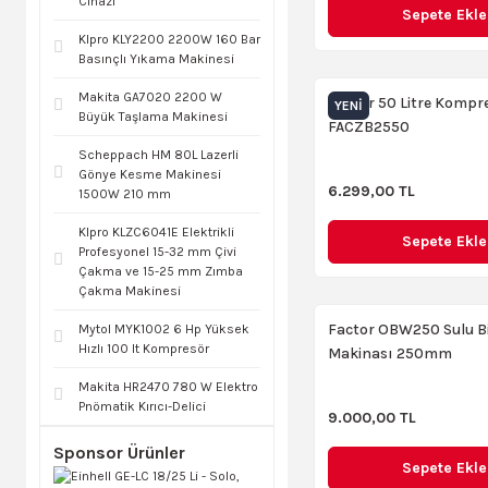
Cihazı
Sepete Ekle
Klpro KLY2200 2200W 160 Bar
Basınçlı Yıkama Makinesi
Makita GA7020 2200 W
Factor 50 Litre Kompr
YENI
Büyük Taşlama Makinesi
FACZB2550
Scheppach HM 80L Lazerli
Gönye Kesme Makinesi
6.299,00 TL
1500W 210 mm
Klpro KLZC6041E Elektrikli
Sepete Ekle
Profesyonel 15-32 mm Çivi
Çakma ve 15-25 mm Zımba
Çakma Makinesi
Factor OBW250 Sulu B
Mytol MYK1002 6 Hp Yüksek
Hızlı 100 lt Kompresör
Makinası 250mm
Makita HR2470 780 W Elektro
Pnömatik Kırıcı-Delici
9.000,00 TL
Sponsor Ürünler
Sepete Ekle