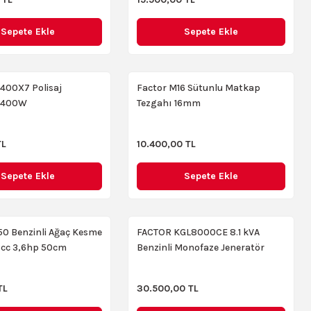
Sepete Ekle
Sepete Ekle
1400X7 Polisaj
Factor M16 Sütunlu Matkap
 1400W
Tezgahı 16mm
TL
10.400,00 TL
Sepete Ekle
Sepete Ekle
50 Benzinli Ağaç Kesme
FACTOR KGL8000CE 8.1 kVA
cc 3,6hp 50cm
Benzinli Monofaze Jeneratör
TL
30.500,00 TL