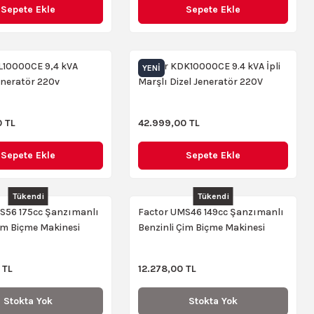
Sepete Ekle
Sepete Ekle
L10000CE 9,4 kVA
Factor KDK10000CE 9.4 kVA İpli
YENI
eneratör 220v
Marşlı Dizel Jeneratör 220V
 TL
42.999,00 TL
Sepete Ekle
Sepete Ekle
Tükendi
Tükendi
S56 175cc Şanzımanlı
Factor UMS46 149cc Şanzımanlı
Çim Biçme Makinesi
Benzinli Çim Biçme Makinesi
 TL
12.278,00 TL
Stokta Yok
Stokta Yok