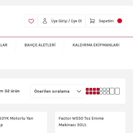
Üye Girişi / Üye Ol
Sepetim
ALAR
BAHÇE ALETLERİ
KALDIRMA EKİPMANLARI
m 32 ürün
53YK Motorlu Yan
Factor WE50 Toz Emme
Hp
Makinası 50Lt.