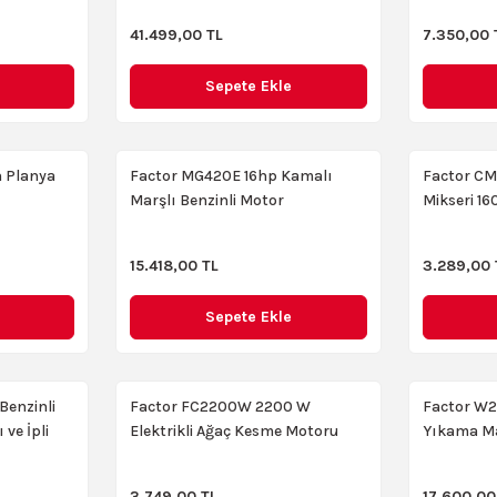
41.499,00 TL
7.350,00 
Sepete Ekle
 Planya
Factor MG420E 16hp Kamalı
Factor CM
Marşlı Benzinli Motor
Mikseri 1
15.418,00 TL
3.289,00 
Sepete Ekle
enzinli
Factor FC2200W 2200 W
Factor W2
 ve İpli
Elektrikli Ağaç Kesme Motoru
Yıkama Ma
3.749,00 TL
17.600,00