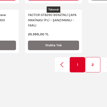
Tükendi
Hava
FACTOR GTB290 BENZİNLİ ÇAPA
100
MAKİNASI İPLİ – ŞANZIMANLI -
FARLI
25.599,00 TL
Stokta Yok
1
2