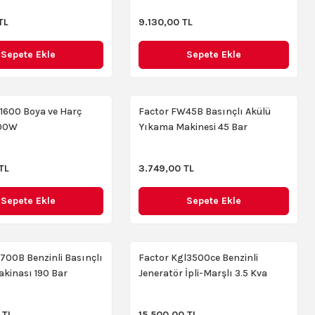
TL
9.130,00 TL
Sepete Ekle
Sepete Ekle
1600 Boya ve Harç
Factor FW45B Basınçlı Akülü
600W
Yıkama Makinesi 45 Bar
TL
3.749,00 TL
Sepete Ekle
Sepete Ekle
700B Benzinli Basınçlı
Factor Kgl3500ce Benzinli
kinası 190 Bar
Jeneratör İpli-Marşlı 3.5 Kva
 TL
15.500,00 TL