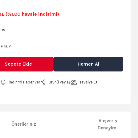
TL (%1,00 havale indirimi)
sme
 + KDV
Sepete Ekle
Hemen Al
İndirimi Haber Ver
Ürünü Paylaş
Tavsiye Et
Alışveriş
Önerileriniz
Deneyimi