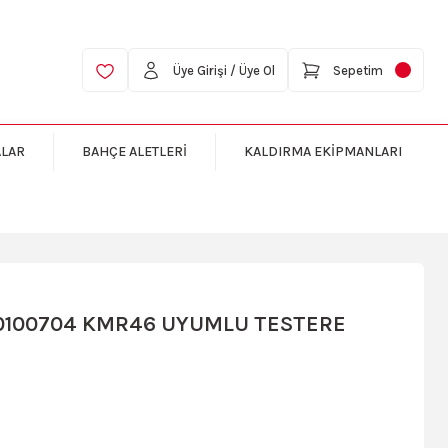
Üye Girişi / Üye Ol
Sepetim
ALAR
BAHÇE ALETLERİ
KALDIRMA EKİPMANLARI
10100704 KMR46 UYUMLU TESTERE