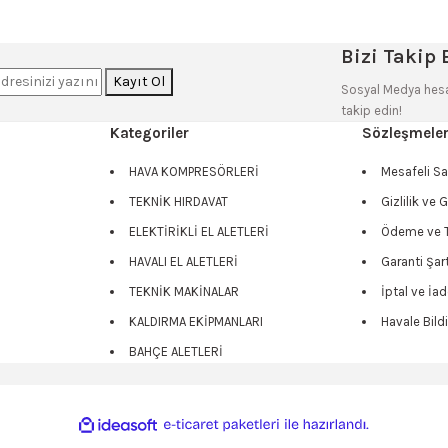
a yetersiz gördüğünüz noktaları öneri formunu kullanarak tarafımıza iletebilir
Bizi Takip E
Kayıt Ol
Sitemize ilk yorumu siz yapın!
Bu ürüne ilk yorumu siz yapın!
Sosyal Medya hesa
takip edin!
Kategoriler
Sözleşmele
Deneyimini Paylaş
Yorum Yaz
HAVA KOMPRESÖRLERİ
Mesafeli S
TEKNİK HIRDAVAT
Gizlilik ve 
ELEKTİRİKLİ EL ALETLERİ
Ödeme ve T
HAVALI EL ALETLERİ
Garanti Şart
TEKNİK MAKİNALAR
İptal ve İad
KALDIRMA EKİPMANLARI
Havale Bild
BAHÇE ALETLERİ
Gönder
ile
ideasoft
e-
hazırlandı.
ticaret