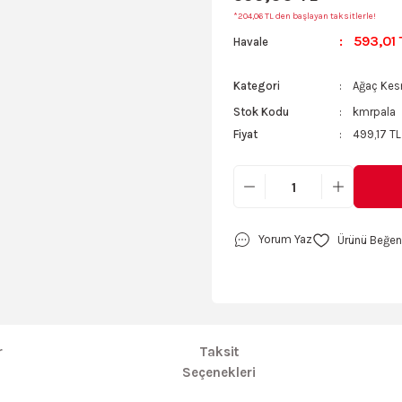
*204,06 TL den başlayan taksitlerle!
593,01 
Havale
Kategori
Ağaç Ke
Stok Kodu
kmrpala
Fiyat
499,17 TL
Yorum Yaz
r
Taksit
Seçenekleri