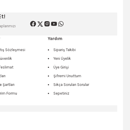
siniz.
t!
plarımızı
r
Yardım
atış Sözleşmesi
Sipariş Takibi
Güvenlik
Yeni Üyelik
eslimat
Üye Girişi
ları
Şifremi Unuttum
e Şartları
Sıkça Sorulan Sorular
irim Formu
Sepetiniz