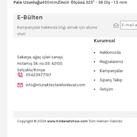
Pala Uzunluğu
450mm
Zincir Ölçüsü
.325" - 36 Diş - 1.5 mm
Bu ürünün fiyat bilgisi, resim, ürün açıklamalarında ve diğer konulard
E-Bülten
Görüş ve önerileriniz için teşekkür ederiz.
Kampanyalar hakkında bilgi almak için abone
olun!
Ürün resmi kalitesiz, bozuk veya görüntülenemiyor.
Kurumsal
Ürün açıklamasında eksik bilgiler bulunuyor.
Hakkımızda
Sakarya, ağaç işleri sanayi,
Ürün bilgilerinde hatalar bulunuyor.
Mağzalarımız
Hotamış Sk. no:59, 42100
Ürün fiyatı diğer sitelerden daha pahalı.
Selçuklu/Konya
Kampanyalar
05423977197
Bu ürüne benzer farklı alternatifler olmalı.
Sipariş Takip
info@mizraktesterehirdavat.com
İletişim
Copyright © 2024
www.hirdavatshow.com
Tüm Hakları Saklıdır.