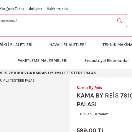
KARGO BEDAVA
Kargom Takip
İletişim
Hakkımızda
RİKLİ EL ALETLERİ
HAVALI EL ALETLERİ
TEKNİK MAKİN
PAKETLEME MALZEMELERİ
Endüstriyel Ekipmanlar
REİS 7910100704 KMR46 UYUMLU TESTERE PALASI
Kama By Reis
KAMA BY REİS 79
PALASI
0 Puan
-
0 Yorum
599,00 TL