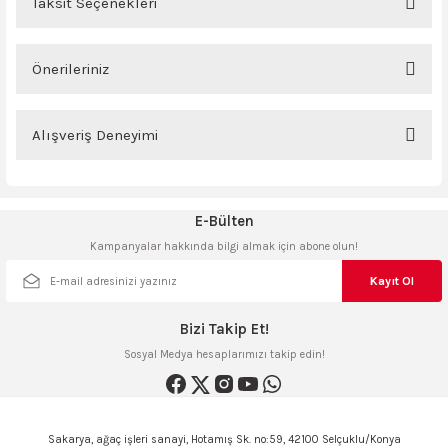
Taksit Seçenekleri
Bu ürüne ilk yorumu siz yapın!
ncaları
Önerileriniz
Yorum Yaz
Bu ürünün fiyat bilgisi, resim, ürün açıklamalarında ve diğer konularda
yetersiz gördüğünüz noktaları öneri formunu kullanarak tarafımıza
Alışveriş Deneyimi
iletebilirsiniz.
Görüş ve önerileriniz için teşekkür ederiz.
Sitemize ilk yorumu siz yapın!
E-Bülten
Ürün resmi kalitesiz, bozuk veya görüntülenemiyor.
Kampanyalar hakkında bilgi almak için abone olun!
Ürün açıklamasında eksik bilgiler bulunuyor.
Deneyimini Paylaş
Ürün bilgilerinde hatalar bulunuyor.
Kayıt Ol
Ürün fiyatı diğer sitelerden daha pahalı.
Bizi Takip Et!
Bu ürüne benzer farklı alternatifler olmalı.
Sosyal Medya hesaplarımızı takip edin!
Sakarya, ağaç işleri sanayi, Hotamış Sk. no:59, 42100 Selçuklu/Konya