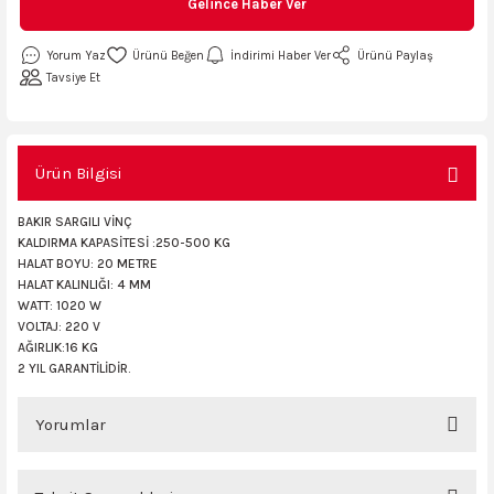
Gelince Haber Ver
AKİNASI
AKİNASI
Yorum Yaz
İndirimi Haber Ver
Ürünü Paylaş
Tavsiye Et
R
lık Makinas
ERİ
kinası
sı
Ürün Bilgisi
BAKIR SARGILI VİNÇ
LARI
Testerte Makinası
KALDIRMA KAPASİTESİ :250-500 KG
HALAT BOYU: 20 METRE
HALAT KALINLIĞI: 4 MM
kinası
WATT: 1020 W
VOLTAJ: 220 V
AĞIRLIK:16 KG
2 YIL GARANTİLİDİR.
KSER)
Yorumlar