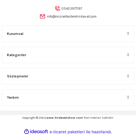
Gönder
05423977197
info@mizraktesterehirdavat.com
Kurumsal
Kategoriler
Sözleşmeler
Yardım
Copyright © 2024
www.hirdavatshow.com
Tüm Hakları Saklıdır.
ideasoft
ile
e-
hazırlandı.