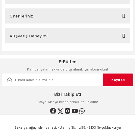
ncaları
güvenilir site çok yardımcı oldular teşekkür
ederim
Önerileriniz
Bu ürünün fiyat bilgisi, resim, ürün açıklamalarında ve diğer konularda
z... a... | 20/04/2024
yetersiz gördüğünüz noktaları öneri formunu kullanarak tarafımıza
Alışveriş Deneyimi
iletebilirsiniz.
Görüş ve önerileriniz için teşekkür ederiz.
Yorum Yaz
Sitemize ilk yorumu siz yapın!
E-Bülten
Ürün resmi kalitesiz, bozuk veya görüntülenemiyor.
Kampanyalar hakkında bilgi almak için abone olun!
Ürün açıklamasında eksik bilgiler bulunuyor.
Deneyimini Paylaş
Ürün bilgilerinde hatalar bulunuyor.
Kayıt Ol
Ürün fiyatı diğer sitelerden daha pahalı.
Bizi Takip Et!
Bu ürüne benzer farklı alternatifler olmalı.
Sosyal Medya hesaplarımızı takip edin!
Sakarya, ağaç işleri sanayi, Hotamış Sk. no:59, 42100 Selçuklu/Konya