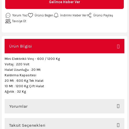
Gelince Haber Ver
AKİNASI
AKİNASI
Yorum Yaz
İndirimi Haber Ver
Ürünü Paylaş
R
lık Makinas
Tavsiye Et
ERİ
kinası
sı
Ürün Bilgisi
Mini Elektirikli Vinç - 600 / 1200 Kg
LARI
Testerte Makinası
Voltaj : 220 Volt
Halat Uzunluğu : 20 Mt
Kaldırma Kapasitesi
kinası
20 Mt : 600 Kg Tek Halat
10 Mt : 1200 Kg Çift Halat
Ağırlık : 32 Kg
KSER)
Yorumlar
Taksit Seçenekleri