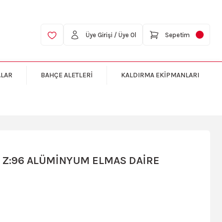
Üye Girişi / Üye Ol
Sepetim
ALAR
BAHÇE ALETLERİ
KALDIRMA EKİPMANLARI
0 Z:96 ALÜMİNYUM ELMAS DAİRE