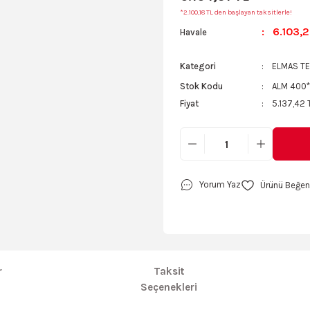
*2.100,18 TL den başlayan taksitlerle!
6.103,2
Havale
Kategori
ELMAS T
Stok Kodu
ALM 400*
Fiyat
5.137,42 
Yorum Yaz
r
Taksit
Seçenekleri