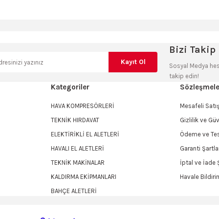
a yetersiz gördüğünüz noktaları öneri formunu kullanarak tarafımıza iletebilir
Sitemize ilk yorumu siz yapın!
Bu ürüne ilk yorumu siz yapın!
Bizi Takip 
Kayıt Ol
Sosyal Medya hes
Deneyimini Paylaş
Yorum Yaz
takip edin!
Kategoriler
Sözleşmele
HAVA KOMPRESÖRLERİ
Mesafeli Sat
TEKNİK HIRDAVAT
Gizlilik ve Gü
ELEKTİRİKLİ EL ALETLERİ
Ödeme ve Tes
HAVALI EL ALETLERİ
Garanti Şartla
TEKNİK MAKİNALAR
İptal ve İade Ş
KALDIRMA EKİPMANLARI
Havale Bildir
Gönder
BAHÇE ALETLERİ