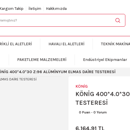
KARGO BEDAVA
Kargom Takip
İletişim
Hakkımızda
RİKLİ EL ALETLERİ
HAVALI EL ALETLERİ
TEKNİK MAKİN
PAKETLEME MALZEMELERİ
Endüstriyel Ekipmanlar
ÖNİG 400*4.0*30 Z:96 ALÜMİNYUM ELMAS DAİRE TESTERESİ
KÖNİG
KÖNİG 400*4.0*3
TESTERESİ
0 Puan
-
0 Yorum
6.164,91 TL