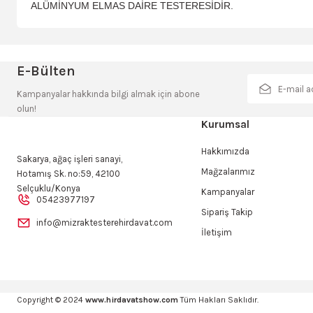
ALÜMİNYUM ELMAS DAİRE TESTERESİDİR.
Bu ürünün fiyat bilgisi, resim, ürün açıklamalarında ve diğer konulard
Görüş ve önerileriniz için teşekkür ederiz.
E-Bülten
Ürün resmi kalitesiz, bozuk veya görüntülenemiyor.
Kampanyalar hakkında bilgi almak için abone
olun!
Ürün açıklamasında eksik bilgiler bulunuyor.
Kurumsal
Ürün bilgilerinde hatalar bulunuyor.
Hakkımızda
Ürün fiyatı diğer sitelerden daha pahalı.
Sakarya, ağaç işleri sanayi,
Mağzalarımız
Hotamış Sk. no:59, 42100
Bu ürüne benzer farklı alternatifler olmalı.
Selçuklu/Konya
Kampanyalar
05423977197
Sipariş Takip
info@mizraktesterehirdavat.com
İletişim
Copyright © 2024
www.hirdavatshow.com
Tüm Hakları Saklıdır.