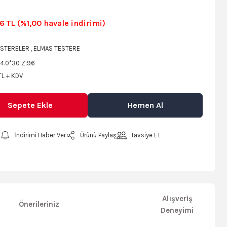
6 TL (%1,00 havale indirimi)
ESTERELER
,
ELMAS TESTERE
4.0*30 Z:96
TL + KDV
Sepete Ekle
Hemen Al
İndirimi Haber Ver
Ürünü Paylaş
Tavsiye Et
Alışveriş
Önerileriniz
Deneyimi