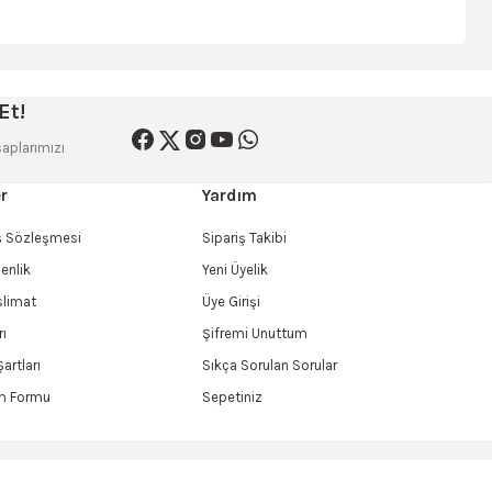
siniz.
Et!
aplarımızı
r
Yardım
ış Sözleşmesi
Sipariş Takibi
venlik
Yeni Üyelik
limat
Üye Girişi
rı
Şifremi Unuttum
artları
Sıkça Sorulan Sorular
im Formu
Sepetiniz