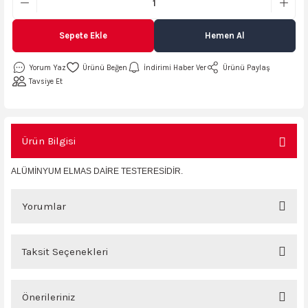
AKİNASI
AKİNASI
Sepete Ekle
Hemen Al
R
lık Makinas
Yorum Yaz
İndirimi Haber Ver
Ürünü Paylaş
Tavsiye Et
ERİ
kinası
sı
Ürün Bilgisi
LARI
Testerte Makinası
ALÜMİNYUM ELMAS DAİRE TESTERESİDİR.
kinası
Yorumlar
Taksit Seçenekleri
KSER)
Bu ürüne ilk yorumu siz yapın!
Önerileriniz
Yorum Yaz