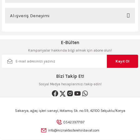
ncaları
Bu ürünün fiyat bilgisi, resim, ürün açıklamalarında ve diğer konularda
yetersiz gördüğünüz noktaları öneri formunu kullanarak tarafımıza
Alışveriş Deneyimi
iletebilirsiniz.
Görüş ve önerileriniz için teşekkür ederiz.
Sitemize ilk yorumu siz yapın!
E-Bülten
Ürün resmi kalitesiz, bozuk veya görüntülenemiyor.
Kampanyalar hakkında bilgi almak için abone olun!
Ürün açıklamasında eksik bilgiler bulunuyor.
Deneyimini Paylaş
Ürün bilgilerinde hatalar bulunuyor.
Kayıt Ol
Ürün fiyatı diğer sitelerden daha pahalı.
Bizi Takip Et!
Bu ürüne benzer farklı alternatifler olmalı.
Sosyal Medya hesaplarımızı takip edin!
Sakarya, ağaç işleri sanayi, Hotamış Sk. no:59, 42100 Selçuklu/Konya
Gönder
05423977197
info@mizraktesterehirdavat.com