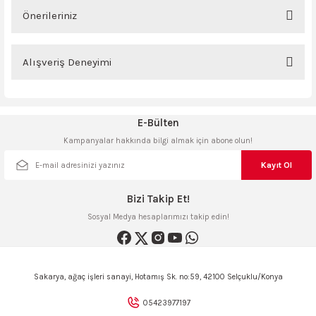
ncaları
Önerileriniz
Yorum Yaz
Bu ürünün fiyat bilgisi, resim, ürün açıklamalarında ve diğer konularda
yetersiz gördüğünüz noktaları öneri formunu kullanarak tarafımıza
Alışveriş Deneyimi
iletebilirsiniz.
Görüş ve önerileriniz için teşekkür ederiz.
Sitemize ilk yorumu siz yapın!
E-Bülten
Ürün resmi kalitesiz, bozuk veya görüntülenemiyor.
Kampanyalar hakkında bilgi almak için abone olun!
Ürün açıklamasında eksik bilgiler bulunuyor.
Deneyimini Paylaş
Ürün bilgilerinde hatalar bulunuyor.
Kayıt Ol
Ürün fiyatı diğer sitelerden daha pahalı.
Bizi Takip Et!
Bu ürüne benzer farklı alternatifler olmalı.
Sosyal Medya hesaplarımızı takip edin!
Sakarya, ağaç işleri sanayi, Hotamış Sk. no:59, 42100 Selçuklu/Konya
Gönder
05423977197