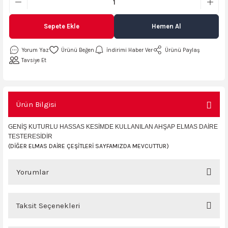
AKİNASI
AKİNASI
Sepete Ekle
Hemen Al
R
lık Makinas
Yorum Yaz
İndirimi Haber Ver
Ürünü Paylaş
Tavsiye Et
ERİ
kinası
sı
Ürün Bilgisi
LARI
Testerte Makinası
GENİŞ KUTURLU HASSAS KESİMDE KULLANILAN AHŞAP ELMAS DAİRE
kinası
TESTERESİDİR
(DİĞER ELMAS DAİRE ÇEŞİTLERİ SAYFAMIZDA MEVCUTTUR)
Yorumlar
KSER)
Taksit Seçenekleri
Bu ürüne ilk yorumu siz yapın!