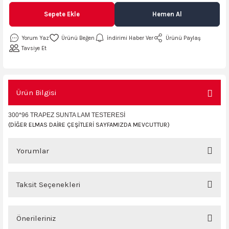
AKİNASI
AKİNASI
Sepete Ekle
Hemen Al
R
lık Makinas
Yorum Yaz
İndirimi Haber Ver
Ürünü Paylaş
Tavsiye Et
ERİ
kinası
sı
Ürün Bilgisi
LARI
Testerte Makinası
300*96 TRAPEZ SUNTA LAM TESTERESİ
(DİĞER ELMAS DAİRE ÇEŞİTLERİ SAYFAMIZDA MEVCUTTUR)
kinası
Yorumlar
Taksit Seçenekleri
KSER)
Bu ürüne ilk yorumu siz yapın!
Önerileriniz
Yorum Yaz