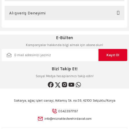
ncaları
Bu ürünün fiyat bilgisi, resim, ürün açıklamalarında ve diğer konularda
yetersiz gördüğünüz noktaları öneri formunu kullanarak tarafımıza
Alışveriş Deneyimi
iletebilirsiniz.
Görüş ve önerileriniz için teşekkür ederiz.
Sitemize ilk yorumu siz yapın!
E-Bülten
Ürün resmi kalitesiz, bozuk veya görüntülenemiyor.
Kampanyalar hakkında bilgi almak için abone olun!
Ürün açıklamasında eksik bilgiler bulunuyor.
Deneyimini Paylaş
Ürün bilgilerinde hatalar bulunuyor.
Kayıt Ol
Ürün fiyatı diğer sitelerden daha pahalı.
Bizi Takip Et!
Bu ürüne benzer farklı alternatifler olmalı.
Sosyal Medya hesaplarımızı takip edin!
Sakarya, ağaç işleri sanayi, Hotamış Sk. no:59, 42100 Selçuklu/Konya
Gönder
05423977197
info@mizraktesterehirdavat.com