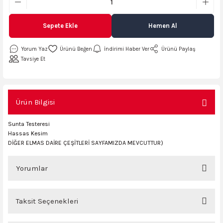
AKİNASI
AKİNASI
Sepete Ekle
Hemen Al
R
lık Makinas
Yorum Yaz
İndirimi Haber Ver
Ürünü Paylaş
Tavsiye Et
ERİ
kinası
sı
Ürün Bilgisi
LARI
Testerte Makinası
Sunta Testeresi
kinası
Hassas Kesim
DİĞER ELMAS DAİRE ÇEŞİTLERİ SAYFAMIZDA MEVCUTTUR)
Yorumlar
KSER)
Taksit Seçenekleri
Bu ürüne ilk yorumu siz yapın!