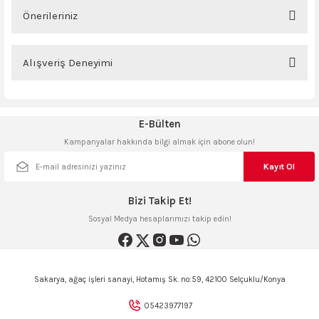
ncaları
Önerileriniz
Yorum Yaz
Bu ürünün fiyat bilgisi, resim, ürün açıklamalarında ve diğer konularda
yetersiz gördüğünüz noktaları öneri formunu kullanarak tarafımıza
Alışveriş Deneyimi
iletebilirsiniz.
Görüş ve önerileriniz için teşekkür ederiz.
Sitemize ilk yorumu siz yapın!
E-Bülten
Ürün resmi kalitesiz, bozuk veya görüntülenemiyor.
Kampanyalar hakkında bilgi almak için abone olun!
Ürün açıklamasında eksik bilgiler bulunuyor.
Deneyimini Paylaş
Ürün bilgilerinde hatalar bulunuyor.
Kayıt Ol
Ürün fiyatı diğer sitelerden daha pahalı.
Bizi Takip Et!
Bu ürüne benzer farklı alternatifler olmalı.
Sosyal Medya hesaplarımızı takip edin!
Sakarya, ağaç işleri sanayi, Hotamış Sk. no:59, 42100 Selçuklu/Konya
Gönder
05423977197