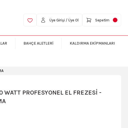
Üye Girişi / Üye Ol
Sepetim
ALAR
BAHÇE ALETLERİ
KALDIRMA EKİPMANLARI
MA
10 WATT PROFESYONEL EL FREZESİ -
MA