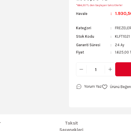
*664,30 TL den başlayan taksitlerle!
1.930,5
Havale
Kategori
FREZELE
Stok Kodu
KLFT1021
Garanti Süresi
24 Ay
Fiyat
1.625,00 
Yorum Yaz
r
Taksit
Seçenekleri