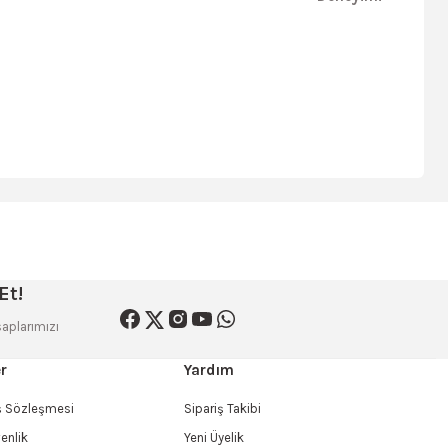
siniz.
Et!
aplarımızı
r
Yardım
ış Sözleşmesi
Sipariş Takibi
venlik
Yeni Üyelik