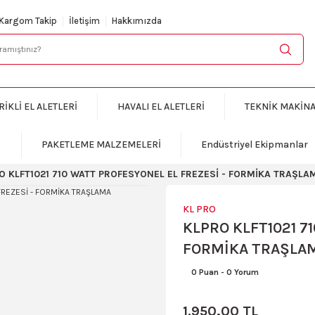
KARGO BEDAVA
Kargom Takip
İletişim
Hakkımızda
RİKLİ EL ALETLERİ
HAVALI EL ALETLERİ
TEKNİK MAKİN
PAKETLEME MALZEMELERİ
Endüstriyel Ekipmanlar
O KLFT1021 710 WATT PROFESYONEL EL FREZESİ - FORMİKA TRAŞLA
KL PRO
KLPRO KLFT1021 7
FORMİKA TRAŞLA
0 Puan
-
0 Yorum
1.950,00 TL