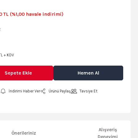
0 TL (%1,00 havale indirimi)
R
TL + KDV
Sepete Ekle
Hemen Al
İndirimi Haber Ver
Ürünü Paylaş
Tavsiye Et
Alışveriş
Önerileriniz
Deneyimi