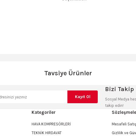
a yetersiz gördüğünüz noktaları öneri formunu kullanarak tarafımıza iletebilir
Sitemize ilk yorumu siz yapın!
Bu ürüne ilk yorumu siz yapın!
Tavsiye Ürünler
Tükendi
Deneyimini Paylaş
Yorum Yaz
Bizi Takip 
Watt 12Mm Profesyonel El Frezesi
Kayıt Ol
Sosyal Medya hes
takip edin!
Kategoriler
Sözleşmele
HAVA KOMPRESÖRLERİ
Mesafeli Sat
Stokta Yok
TEKNİK HIRDAVAT
Gizlilik ve Gü