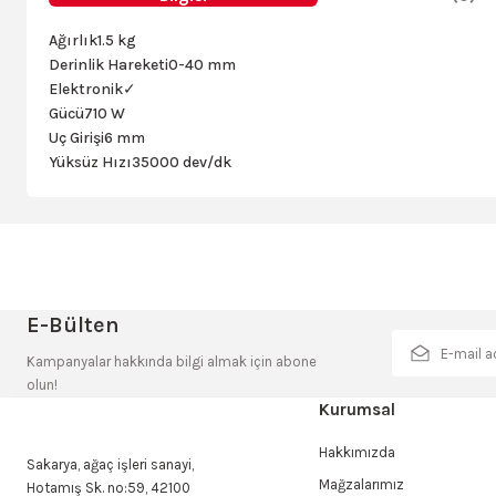
Ağırlık1.5 kg
Derinlik Hareketi0-40 mm
Elektronik✓
Gücü710 W
Uç Girişi6 mm
Yüksüz Hızı35000 dev/dk
Bu ürünün fiyat bilgisi, resim, ürün açıklamalarında ve diğer konulard
Görüş ve önerileriniz için teşekkür ederiz.
Ürün resmi kalitesiz, bozuk veya görüntülenemiyor.
E-Bülten
KLPRO KLEF1205 1800Watt El Frezesi
HiKOKİ M12VE 2000
Ürün açıklamasında eksik bilgiler bulunuyor.
Kampanyalar hakkında bilgi almak için abone
Ürün bilgilerinde hatalar bulunuyor.
olun!
Ürün fiyatı diğer sitelerden daha pahalı.
Kurumsal
5.750,00 TL
12.200,00 TL
Bu ürüne benzer farklı alternatifler olmalı.
Hakkımızda
Sepete Ekle
Sakarya, ağaç işleri sanayi,
Mağzalarımız
Hotamış Sk. no:59, 42100