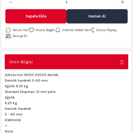
AKİNASI
AKİNASI
Sepete Ekle
Hemen Al
R
lık Makinas
Yorum Yaz
İndirimi Haber Ver
Ürünü Paylaş
ERİ
kinası
sı
Tavsiye Et
Ürün Bilgisi
LARI
Testerte Makinası
y
üksüz hızı 9000-23000 dev/dk
kinası
Derinlik hareketi 0-60 mm
Ağırlık 6.25 kg
Standart Ekipman; 12 mm pens
Ağırlık
6.25 kg
KSER)
Derinlik Hareketi
0 - 60 mm
Elektronik
✓
Gücü