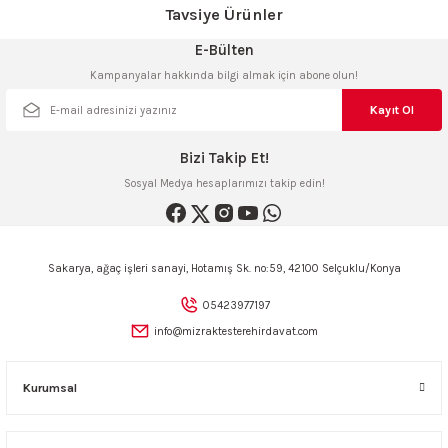
Sitemize ilk yorumu siz yapın!
Tavsiye Ürünler
Ürün resmi kalitesiz, bozuk veya görüntülenemiyor.
Tükendi
Ürün açıklamasında eksik bilgiler bulunuyor.
E-Bülten
HiKOKİ M12VE 2000Watt 12Mm Profesyonel El Frezesi
Deneyimini Paylaş
Ürün bilgilerinde hatalar bulunuyor.
Kampanyalar hakkında bilgi almak için abone olun!
Ürün fiyatı diğer sitelerden daha pahalı.
Kayıt Ol
12.200,00 TL
Bu ürüne benzer farklı alternatifler olmalı.
Bizi Takip Et!
Sosyal Medya hesaplarımızı takip edin!
Stokta Yok
Gönder
Sakarya, ağaç işleri sanayi, Hotamış Sk. no:59, 42100 Selçuklu/Konya
05423977197
info@mizraktesterehirdavat.com
Kurumsal