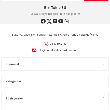
Bu ürüne benzer farklı alternatifler olmalı.
Bizi Takip Et!
Sosyal Medya hesaplarımızı takip edin!
Sepete Ekle
Gönder
Sakarya, ağaç işleri sanayi, Hotamış Sk. no:59, 42100 Selçuklu/Konya
Özçelik ALFA 300 mm Portatif Gönye Kesme Makinesi
05423977197
info@mizraktesterehirdavat.com
27.499,00 TL
Kurumsal
Sepete Ekle
Kategoriler
Tükendi
MAX-EXTRA T8200 250MM GÖNYE KESME MAKİNAS
Sözleşmeler
16.500,00 TL