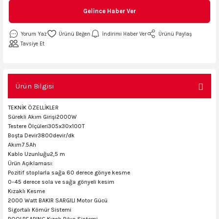
Gelince Haber Ver
AKİNASI
AKİNASI
Yorum Yaz
İndirimi Haber Ver
Ürünü Paylaş
R
lık Makinas
Tavsiye Et
ERİ
kinası
sı
Ürün Bilgisi
LARI
Testerte Makinası
TEKNİK ÖZELLİKLER
Sürekli Akım Girişi2000W
Testere Ölçüleri305x30x100T
kinası
Boşta Devir3800devir/dk
Akım7.5Ah
Kablo Uzunluğu2,5 m
Ürün Açıklaması:
Pozitif stoplarla sağa 60 derece gönye kesme
KSER)
0-45 derece sola ve sağa gönyeli kesim
Kızaklı Kesme
2000 Watt BAKIR SARGILI Motor Gücü
Sigortalı Kömür Sistemi