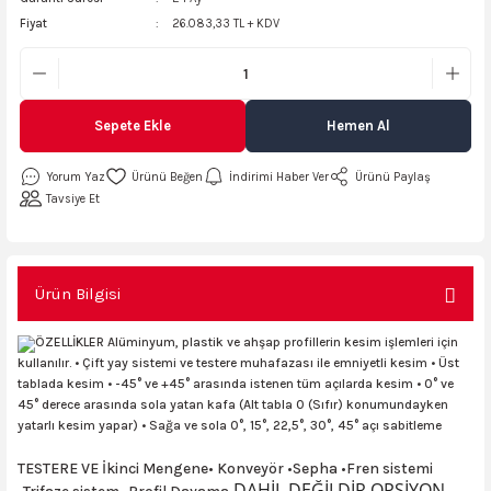
Fiyat
26.083,33 TL + KDV
AKİNASI
AKİNASI
R
lık Makinas
Sepete Ekle
Hemen Al
ERİ
kinası
sı
Yorum Yaz
İndirimi Haber Ver
Ürünü Paylaş
Tavsiye Et
LARI
Testerte Makinası
Ürün Bilgisi
kinası
ÖZELLİKLER Alüminyum, plastik ve ahşap profillerin kesim işlemleri için
kullanılır. • Çift yay sistemi ve testere muhafazası ile emniyetli kesim • Üst
tablada kesim • -45° ve +45° arasında istenen tüm açılarda kesim • 0° ve
KSER)
45° derece arasında sola yatan kafa (Alt tabla 0 (Sıfır) konumundayken
yatarlı kesim yapar) • Sağa ve sola 0°, 15°, 22,5°, 30°, 45° açı sabitleme
TESTERE VE İkinci Mengene• Konveyör •Sepha •Fren sistemi
DAHİL DEĞİLDİR OPSİYON