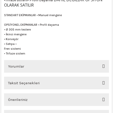
•Trifaze sistem• Profil Dayama
ncaları
OLARAK SATILIR
STANDART EKİPMANLAR • Manuel mengene
OPSİYONEL EKİPMANLAR • Profil dayama
• Ø 305 mm testere
• İkinci mengene
• Konveyör
• Sehpa •
Fren sistemi
• Trifaze sistem
Yorumlar
Taksit Seçenekleri
güvenilirve samimi bir satıcı teşekkür ederim
Önerileriniz
z... a... | 17/04/2024
Bu ürünün fiyat bilgisi, resim, ürün açıklamalarında ve diğer konularda