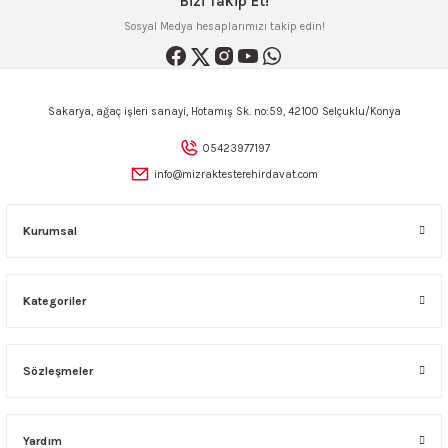
Bizi Takip Et!
AKİNASI
AKİNASI
Sosyal Medya hesaplarımızı takip edin!
R
lık Makinas
Sakarya, ağaç işleri sanayi, Hotamış Sk. no:59, 42100 Selçuklu/Konya
ERİ
kinası
sı
05423977197
info@mizraktesterehirdavat.com
LARI
Testerte Makinası
Kurumsal
kinası
Kategoriler
KSER)
Sözleşmeler
Yardım