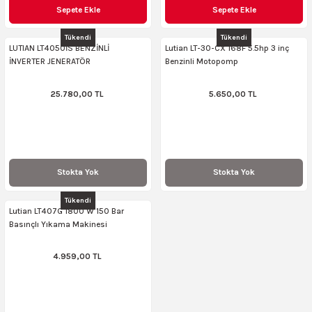
Sepete Ekle
Sepete Ekle
ncaları
Tükendi
Tükendi
LUTIAN LT4050İS BENZİNLİ
Lutian LT-30-CX 168F 5.5hp 3 inç
İNVERTER JENERATÖR
Benzinli Motopomp
25.780,00 TL
5.650,00 TL
Stokta Yok
Stokta Yok
Tükendi
Lutian LT407G 1800 W 150 Bar
Basınçlı Yıkama Makinesi
4.959,00 TL