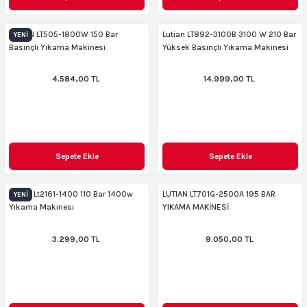
AKİNASI
AKİNASI
LUTIAN LT505-1800W 150 Bar
Lutian LT892-3100B 3100 W 210 Bar
YENI
Basınçlı Yıkama Makinesi
Yüksek Basınçlı Yıkama Makinesi
R
lık Makinas
4.584,00 TL
14.999,00 TL
ERİ
kinası
sı
LARI
Testerte Makinası
Sepete Ekle
Sepete Ekle
kinası
Lutıan Lt2161-1400 110 Bar 1400w
LUTIAN LT701G-2500A 195 BAR
YENI
Yıkama Makınesı
YIKAMA MAKİNESİ
3.299,00 TL
9.050,00 TL
KSER)