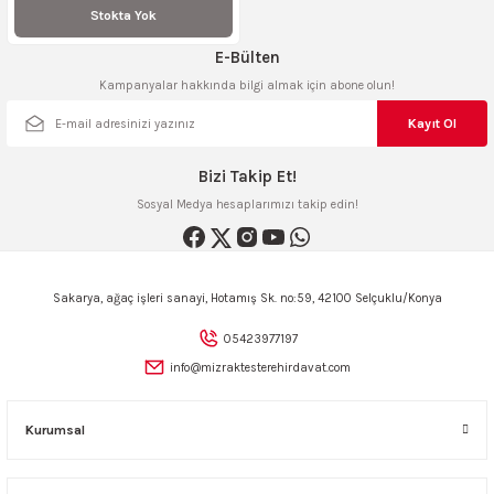
Stokta Yok
ncaları
E-Bülten
Kampanyalar hakkında bilgi almak için abone olun!
Kayıt Ol
Bizi Takip Et!
Sosyal Medya hesaplarımızı takip edin!
Sakarya, ağaç işleri sanayi, Hotamış Sk. no:59, 42100 Selçuklu/Konya
05423977197
info@mizraktesterehirdavat.com
Kurumsal