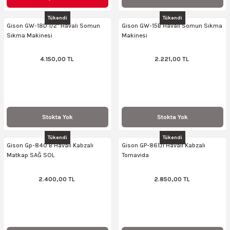
AKİNASI
AKİNASI
Tükendi
Tükendi
Gison GW-18D 1/2'' Havalı Somun
Gison GW-15B Havalı Somun Sıkma
Sıkma Makinesi
Makinesi
R
lık Makinas
4.150,00 TL
2.221,00 TL
ERİ
kinası
sı
LARI
Testerte Makinası
Stokta Yok
Stokta Yok
kinası
Tükendi
Tükendi
Gison Gp-840 B Havalı Kabzalı
Gison GP-861J1 Havalı Kabzalı
Matkap SAĞ SOL
Tornavida
2.400,00 TL
2.850,00 TL
KSER)