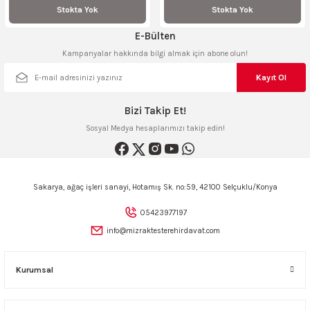
Stokta Yok
Stokta Yok
ncaları
E-Bülten
Kampanyalar hakkında bilgi almak için abone olun!
Kayıt Ol
Bizi Takip Et!
Sosyal Medya hesaplarımızı takip edin!
Sakarya, ağaç işleri sanayi, Hotamış Sk. no:59, 42100 Selçuklu/Konya
05423977197
info@mizraktesterehirdavat.com
Kurumsal