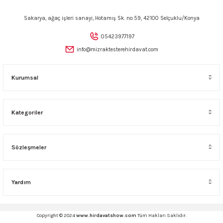
ncaları
Sakarya, ağaç işleri sanayi, Hotamış Sk. no:59, 42100 Selçuklu/Konya
05423977197
info@mizraktesterehirdavat.com
Kurumsal
Kategoriler
Sözleşmeler
Yardım
Copyright © 2024
www.hirdavatshow.com
Tüm Hakları Saklıdır.