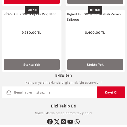
AKİNASI
AKİNASI
Tükendi
Tükendi
BİGRED T32002 3 Ayaklı Vinç 2ton
Bigred T83001 3 Ton Arabalı Zemin
Krikosu
R
lık Makinas
9.750,00 TL
6.400,00 TL
ERİ
kinası
sı
LARI
Testerte Makinası
Stokta Yok
Stokta Yok
E-Bülten
kinası
Kampanyalar hakkında bilgi almak için abone olun!
Kayıt Ol
KSER)
Bizi Takip Et!
Sosyal Medya hesaplarımızı takip edin!