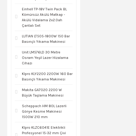
Einhell TP-18V Twin Pack BL
Kömürsüz Akülü Matkap -
Akülü Vidalama 2x2.0ah
Çantalı Set
LUTIAN LT505-1800W 150 Bar
Basınçlı Yıkama Makinesi
Unit LM576LD 30 Metre
Osram Yeşil Lazer Hizalama
Cihazı
Klpro KLY2200 2200W 160 Bar
Basınçlı Yıkama Makinesi
Makita GA7020 2200 W
Büyük Taşlama Makinesi
Scheppach HM 80L Lazerli
Gönye Kesme Makinesi
1500W 210 mm
Klpro KLZC6041E Elektrikli
Profesyonel 15-32 mm Çivi