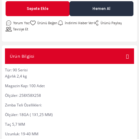
AKİNASI
AKİNASI
Sepete Ekle
Hemen Al
R
lık Makinas
Yorum Yaz
İndirimi Haber Ver
Ürünü Paylaş
Tavsiye Et
ERİ
kinası
sı
Ürün Bilgisi
LARI
Testerte Makinası
Tür: 90 Serisi
Ağırlık 2,4 kg
kinası
Magazin Kap: 100 Adet
Ölçüler: 258X58X258
Zımba Teli Özellikleri:
KSER)
Ölçüler: 18GA ( 1X1,25 MM)
Taç 5,7 MM
Uzunluk: 19-40 MM