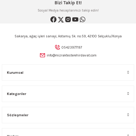
Bizi Takip Et!
Bu ürüne benzer farklı alternatifler olmalı.
Sosyal Medya hesaplarımızı takip edin!
Sakarya, ağaç işleri sanayi, Hotamış Sk. no:59, 42100 Selçuklu/Konya
Gönder
05423977197
info@mizraktesterehirdavat.com
Kurumsal
Kategoriler
Sözleşmeler