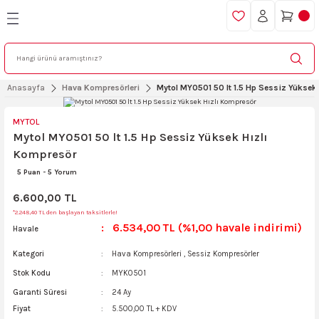
Geri Dön
Geri Dön
Geri Dön
Geri Dön
Geri Dön
Geri Dön
Geri Dön
Geri Dön
Geri Dön
sörleri
AVAT
EL ALETLERİ
ETLERİ
İNALAR
ERİ
KİPMANLARI
MALZEMELERİ
Ekipmanlar
TESTERELER
ÖLÇÜ ALETLERİ
POMPALAR
AKÜLÜ EL ALETLERİ
TESTERE MODELLERİ
TEZGAH TİPİ MAKİNALAR
Ağaç Kesme
BUDAMA ALETLERİ
JENARÖTÖRLER
HAYVANCILIK EKİPMANLARI
Anasayfa
Hava Kompresörleri
Mytol MY0501 50 lt 1.5 Hp Sessiz Yüksek
rler
İCİLER
ABANCASI
İNALAR
I
TLERİ
 YIKAMALAR
TİLKİ KUYRUĞU TESTERE
KUMPASÇEŞİTLERİ
SİRKİLASYON POMPASI
AKÜLÜ MATKAPLAR VE VİDALAMA
TEZGAH TİPİ TESTERE
TEZGAH FREZE
Elektrikli Ağaç Kesme
AKÜLÜ BUDAMA
BENZİNLİ
KOYUN KIRKMA
MYTOL
RESÖR
LAMA
BANCALARI
MAKİNASI
NALARI
NASI
BİMETAL TESTERE
ÇİZGİ LAZERLERİ
SU POMPASI
AKÜLÜ KIRICI VE DELİCİ
DEKUPAJ TESTERE
motorlu Ağaç Kesme
ÇOK FONKSİYONLU BUDAMA
DİZEL
Mytol MY0501 50 lt 1.5 Hp Sessiz Yüksek Hızlı
Kompresör
er
Rİ
NCASI
P
ASI
pası
ELMAS TESTERE
SU TERAZİSİ
AKÜLÜ TAŞLAMA
TİLKİ KUYRUGU TESTERE MAKİNASI
5 Puan
-
5 Yorum
ÖR
AKKABILAR
ERİ
ASI
I
İPMANLARI
PROFİL TESTERE
Kızılötesi Lazer Termometre
AÜKÜLÜ ÇİM BİÇME
SUNTA KESME(KABUSKA)
6.600,00 TL
*2.248,40 TL den başlayan taksitlerle!
6.534,00 TL (%1,00 havale indirimi)
Havale
AKİNELERİ
LLERİ
ASI
IR AYAKLI)
 TOKA
ma Kompaktör
Mesafe Ölçerler
AKÜ & ŞARJ CİHAZI
Tezgah Dekopaj Testerte Makinası
Kategori
Hava Kompresörleri
,
Sessiz Kompresörler
ER
ıkma
İ
Multimetre
AKÜLÜ Dekupaj
Stok Kodu
MYK0501
Garanti Süresi
24 Ay
DA
AKİNALARI
Pensampermetre
AKÜLÜ FREZELER
Fiyat
5.500,00 TL + KDV