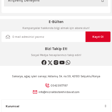
Alışveriş Deneyimi
ncaları
iletebilirsiniz.
Görüş ve önerileriniz için teşekkür ederiz.
Sitemize ilk yorumu siz yapın!
E-Bülten
Ürün resmi kalitesiz, bozuk veya görüntülenemiyor.
Kampanyalar hakkında bilgi almak için abone olun!
Ürün açıklamasında eksik bilgiler bulunuyor.
Deneyimini Paylaş
Ürün bilgilerinde hatalar bulunuyor.
Kayıt Ol
Ürün fiyatı diğer sitelerden daha pahalı.
Bizi Takip Et!
Bu ürüne benzer farklı alternatifler olmalı.
Sosyal Medya hesaplarımızı takip edin!
Sakarya, ağaç işleri sanayi, Hotamış Sk. no:59, 42100 Selçuklu/Konya
Gönder
05423977197
info@mizraktesterehirdavat.com
Kurumsal