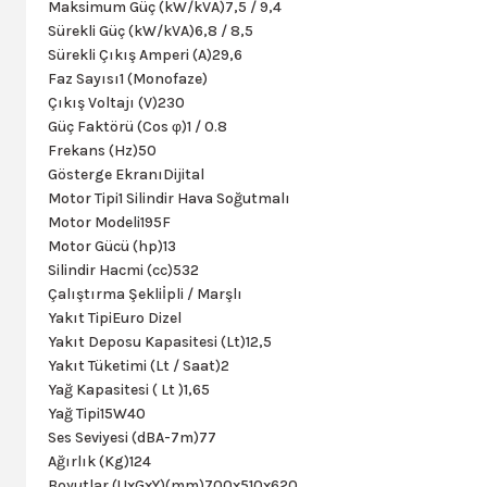
Maksimum Güç (kW/kVA)7,5 / 9,4
Sürekli Güç (kW/kVA)6,8 / 8,5
Sürekli Çıkış Amperi (A)29,6
Faz Sayısı1 (Monofaze)
Çıkış Voltajı (V)230
Güç Faktörü (Cos φ)1 / 0.8
Frekans (Hz)50
Gösterge EkranıDijital
Motor Tipi1 Silindir Hava Soğutmalı
Motor Modeli195F
Motor Gücü (hp)13
Silindir Hacmi (cc)532
Çalıştırma Şekliİpli / Marşlı
Yakıt TipiEuro Dizel
Yakıt Deposu Kapasitesi (Lt)12,5
Yakıt Tüketimi (Lt / Saat)2
Yağ Kapasitesi ( Lt )1,65
Yağ Tipi15W40
Ses Seviyesi (dBA-7m)77
Ağırlık (Kg)124
Boyutlar (UxGxY)(mm)700x510x620