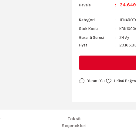
34.649,
Havale
Kategori
JENARÖT
Stok Kodu
KDK1000
Garanti Süresi
24 Ay
Fiyat
29.165,83
Yorum Yaz
r
Taksit
Seçenekleri