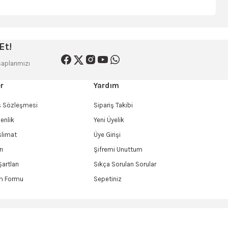
siniz.
Et!
aplarımızı
r
Yardım
ış Sözleşmesi
Sipariş Takibi
venlik
Yeni Üyelik
limat
Üye Girişi
rı
Şifremi Unuttum
artları
Sıkça Sorulan Sorular
im Formu
Sepetiniz