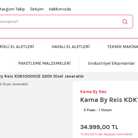
KARGO BEDAVA
Kargom Takip
İletişim
Hakkımızda
RİKLİ EL ALETLERİ
HAVALI EL ALETLERİ
TEKNİK MAKİN
PAKETLEME MALZEMELERİ
Endüstriyel Ekipmanlar
y Reis KDK10000CE 220V Dizel Jeneratör
Kama By Reis
Kama By Reis KDK1
5 Puan
-
1 Yorum
34.999,00 TL
*11.922,99 TL den başlayan taksitlerle!