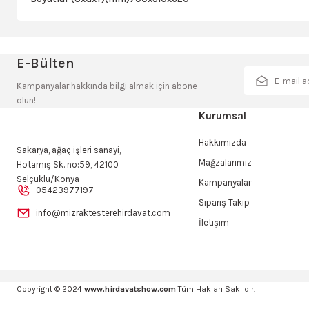
Bu ürünün fiyat bilgisi, resim, ürün açıklamalarında ve diğer konulard
Görüş ve önerileriniz için teşekkür ederiz.
E-Bülten
taksit sayısı
Ürün resmi kalitesiz, bozuk veya görüntülenemiyor.
Kampanyalar hakkında bilgi almak için abone
olun!
2+3 taksit ne anlama geliyo
Ürün açıklamasında eksik bilgiler bulunuyor.
Kurumsal
Ürün bilgilerinde hatalar bulunuyor.
ibrahim yıldız | 19/12/2023
Hakkımızda
Ürün fiyatı diğer sitelerden daha pahalı.
Sakarya, ağaç işleri sanayi,
Mağzalarımız
Hotamış Sk. no:59, 42100
Bu ürüne benzer farklı alternatifler olmalı.
Yorum Yaz
Selçuklu/Konya
Kampanyalar
05423977197
Sipariş Takip
info@mizraktesterehirdavat.com
İletişim
Copyright © 2024
www.hirdavatshow.com
Tüm Hakları Saklıdır.