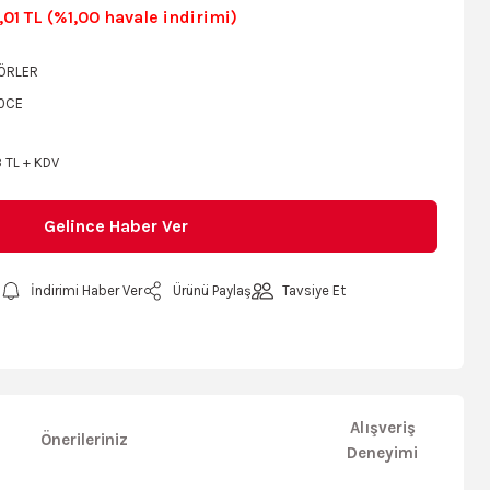
01 TL (%1,00 havale indirimi)
ÖRLER
0CE
 TL + KDV
Gelince Haber Ver
İndirimi Haber Ver
Ürünü Paylaş
Tavsiye Et
Alışveriş
Önerileriniz
Deneyimi