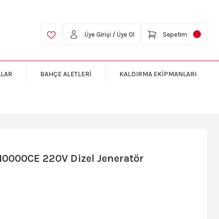
Üye Girişi / Üye Ol
Sepetim
ALAR
BAHÇE ALETLERİ
KALDIRMA EKİPMANLARI
0000CE 220V Dizel Jeneratör