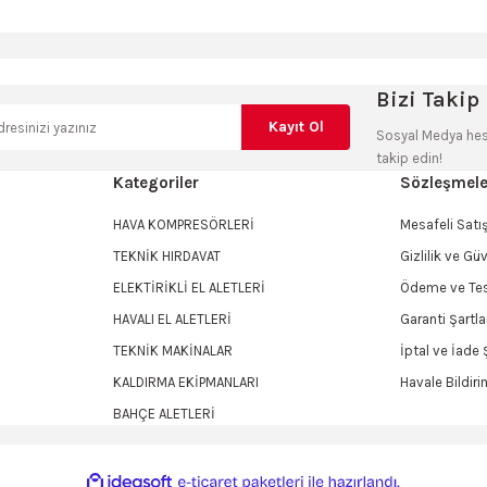
a yetersiz gördüğünüz noktaları öneri formunu kullanarak tarafımıza iletebilir
Sitemize ilk yorumu siz yapın!
Bizi Takip 
Kayıt Ol
Sosyal Medya hes
Deneyimini Paylaş
takip edin!
Kategoriler
Sözleşmele
HAVA KOMPRESÖRLERİ
Mesafeli Sat
TEKNİK HIRDAVAT
Gizlilik ve Gü
ELEKTİRİKLİ EL ALETLERİ
Ödeme ve Tes
HAVALI EL ALETLERİ
Garanti Şartla
TEKNİK MAKİNALAR
İptal ve İade Ş
KALDIRMA EKİPMANLARI
Havale Bildir
Gönder
BAHÇE ALETLERİ
ile
ideasoft
e-