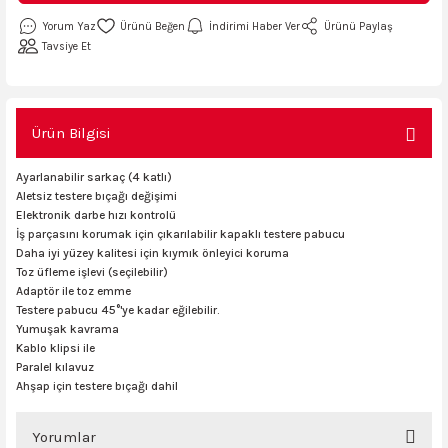
AKİNASI
AKİNASI
Yorum Yaz
İndirimi Haber Ver
Ürünü Paylaş
Tavsiye Et
R
lık Makinas
ERİ
kinası
sı
Ürün Bilgisi
Ayarlanabilir sarkaç (4 katlı)
Aletsiz testere bıçağı değişimi
Elektronik darbe hızı kontrolü
LARI
Testerte Makinası
İş parçasını korumak için çıkarılabilir kapaklı testere pabucu
Daha iyi yüzey kalitesi için kıymık önleyici koruma
kinası
Toz üfleme işlevi (seçilebilir)
Adaptör ile toz emme
Testere pabucu 45°'ye kadar eğilebilir.
Yumuşak kavrama
Kablo klipsi ile
KSER)
Paralel kılavuz
Ahşap için testere bıçağı dahil
Yorumlar