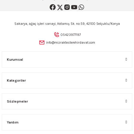
Sepete Ekle
Gönder
Sakarya, ağaç işleri sanayi, Hotamış Sk. no:59, 42100 Selçuklu/Konya
05423977197
info@mizraktesterehirdavat.com
Kurumsal
Kategoriler
Sözleşmeler
Yardım