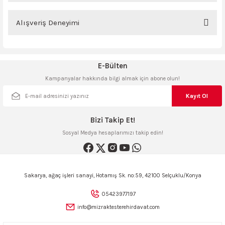
ncaları
Bu ürünün fiyat bilgisi, resim, ürün açıklamalarında ve diğer konularda
yetersiz gördüğünüz noktaları öneri formunu kullanarak tarafımıza
Alışveriş Deneyimi
iletebilirsiniz.
Görüş ve önerileriniz için teşekkür ederiz.
Sitemize ilk yorumu siz yapın!
E-Bülten
Ürün resmi kalitesiz, bozuk veya görüntülenemiyor.
Kampanyalar hakkında bilgi almak için abone olun!
Ürün açıklamasında eksik bilgiler bulunuyor.
Deneyimini Paylaş
Ürün bilgilerinde hatalar bulunuyor.
Kayıt Ol
Ürün fiyatı diğer sitelerden daha pahalı.
Bizi Takip Et!
Bu ürüne benzer farklı alternatifler olmalı.
Sosyal Medya hesaplarımızı takip edin!
Sakarya, ağaç işleri sanayi, Hotamış Sk. no:59, 42100 Selçuklu/Konya
Gönder
05423977197
info@mizraktesterehirdavat.com