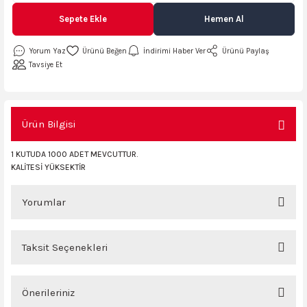
AKİNASI
AKİNASI
Sepete Ekle
Hemen Al
R
lık Makinas
Yorum Yaz
İndirimi Haber Ver
Ürünü Paylaş
Tavsiye Et
ERİ
kinası
sı
Ürün Bilgisi
LARI
Testerte Makinası
1 KUTUDA 1000 ADET MEVCUTTUR.
KALİTESİ YÜKSEKTİR
kinası
Yorumlar
Taksit Seçenekleri
KSER)
Bu ürüne ilk yorumu siz yapın!
Önerileriniz
Yorum Yaz