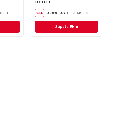
TESTERE
3.390,33 TL
,02 TL
%14
3.949,90 TL
Sepete Ekle