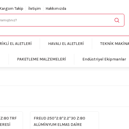
KARGO BEDAVA
Kargom Takip
İletişim
Hakkımızda
RİKLİ EL ALETLERİ
HAVALI EL ALETLERİ
TEKNİK MAKİN
PAKETLEME MALZEMELERİ
Endüstriyel Ekipmanlar
 Z:80 TRF
FREUD 250*2.8*2.2*30 Z:80
ERESİ
ALÜMİNYUM ELMAS DAİRE