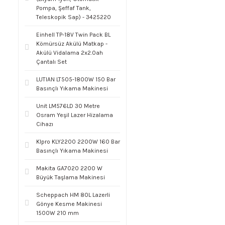
Pompa, Şeffaf Tank,
Teleskopik Sap) - 3425220
Einhell TP-18V Twin Pack BL
Kömürsüz Akülü Matkap -
Akülü Vidalama 2x2.0ah
Çantalı Set
LUTIAN LT505-1800W 150 Bar
Basınçlı Yıkama Makinesi
Unit LM576LD 30 Metre
Osram Yeşil Lazer Hizalama
Cihazı
Klpro KLY2200 2200W 160 Bar
Basınçlı Yıkama Makinesi
Makita GA7020 2200 W
Büyük Taşlama Makinesi
Scheppach HM 80L Lazerli
Gönye Kesme Makinesi
1500W 210 mm