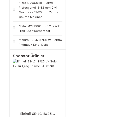
Klpro KLZC6041E Elektrikli
Profesyonel 15-32 mm Çivi
Çakma ve 15-25 mm Zımba
Çakma Makinesi
Mytol MYK1002 6 Hp Yüksek
Hızlı 100 lt Kompresör
Makita HR2470 780 W Elektro
Pnömatik Kırıcı-Delici
Sponsor Ürünler
Einhell GE-LC 18/25 ...