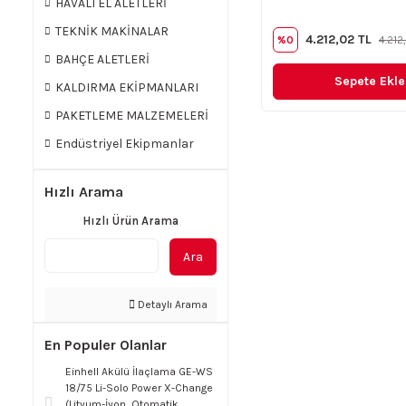
HAVALI EL ALETLERİ
TEKNİK MAKİNALAR
4.212,02 TL
%0
4.212
BAHÇE ALETLERİ
Sepete Ekle
KALDIRMA EKİPMANLARI
PAKETLEME MALZEMELERİ
Endüstriyel Ekipmanlar
Hızlı Arama
Hızlı Ürün Arama
Ara
Detaylı Arama
En Populer Olanlar
Einhell Akülü İlaçlama GE-WS
18/75 Li-Solo Power X-Change
(Lityum-İyon, Otomatik