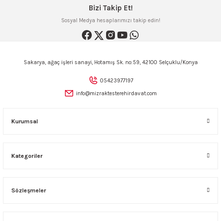
Bizi Takip Et!
AKİNASI
AKİNASI
Sosyal Medya hesaplarımızı takip edin!
R
lık Makinas
ERİ
kinası
sı
Sakarya, ağaç işleri sanayi, Hotamış Sk. no:59, 42100 Selçuklu/Konya
05423977197
info@mizraktesterehirdavat.com
LARI
Testerte Makinası
Kurumsal
kinası
Kategoriler
KSER)
Sözleşmeler